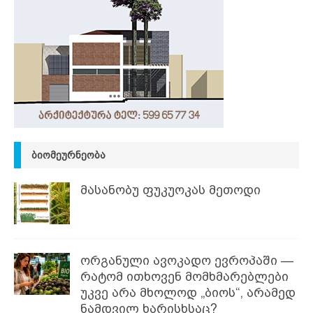
ᲑᲘᲝᲛᲔᲣᲠᲜᲔᲝᲑᲐ
მასანობუ ფუკუოკას მეთოდი
ორგანული ავოკადო ევროპაში —
რატომ ითხოვენ მომხმარებლები
უკვე არა მხოლოდ „ბიოს“, არამედ
ნამდვილ ხარისხსაც?