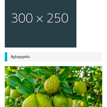
ᲛᲔᲑᲐᲦᲔᲝᲑᲐ