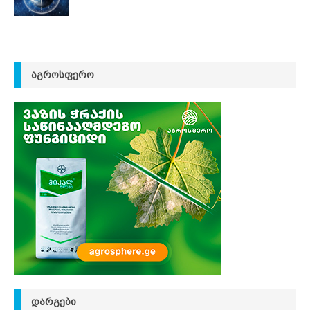
ᲐᲒᲠᲝᲡᲤᲔᲠᲝ
ᲓᲐᲠᲒᲔᲑᲘ