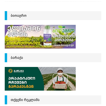
ᲑᲘᲝᲐᲒᲠᲝ
ᲑᲐᲠᲐᲥᲐ
ᲗᲥᲕᲔᲜᲘ ᲠᲔᲙᲚᲐᲛᲐ