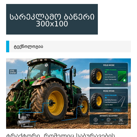
ᲢᲔᲥᲜᲝᲚᲝᲒᲘᲐ
ტრაქტორი, რომელიც საბურავების