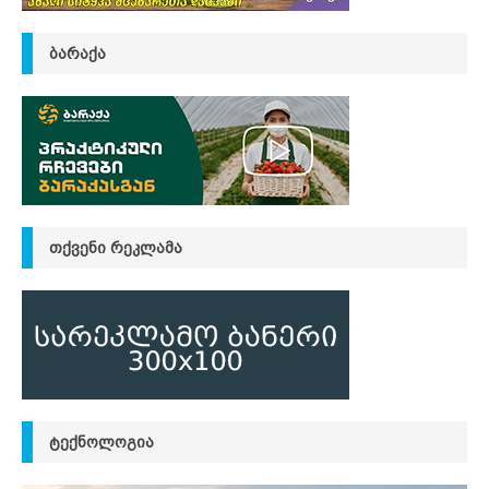
ᲑᲐᲠᲐᲥᲐ
ᲗᲥᲕᲔᲜᲘ ᲠᲔᲙᲚᲐᲛᲐ
ᲢᲔᲥᲜᲝᲚᲝᲒᲘᲐ