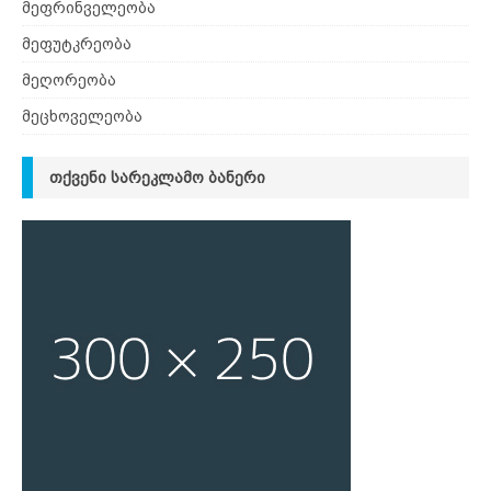
მეფრინველეობა
მეფუტკრეობა
მეღორეობა
მეცხოველეობა
ᲗᲥᲕᲔᲜᲘ ᲡᲐᲠᲔᲙᲚᲐᲛᲝ ᲑᲐᲜᲔᲠᲘ