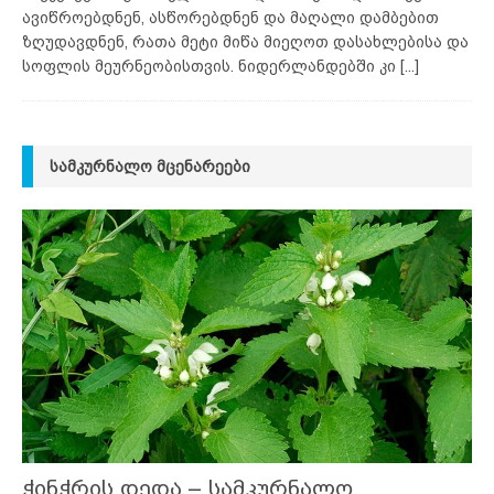
ავიწროებდნენ, ასწორებდნენ და მაღალი დამბებით
ზღუდავდნენ, რათა მეტი მიწა მიეღოთ დასახლებისა და
სოფლის მეურნეობისთვის. ნიდერლანდებში კი
[...]
ᲡᲐᲛᲙᲣᲠᲜᲐᲚᲝ ᲛᲪᲔᲜᲐᲠᲔᲔᲑᲘ
ჭინჭრის დედა – სამკურნალო