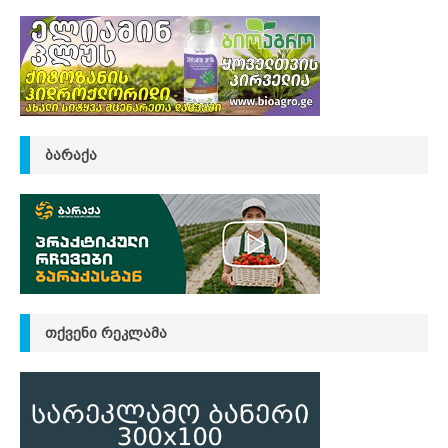
ᲑᲐᲠᲐᲥᲐ
ᲗᲥᲕᲔᲜᲘ ᲠᲔᲙᲚᲐᲛᲐ