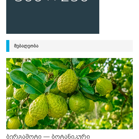
ᲛᲔᲑᲐᲦᲔᲝᲑᲐ
ბერგამოტი — ბოტანიკური