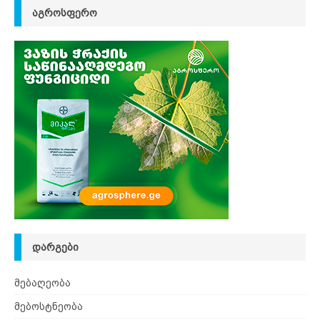
ᲐᲒᲠᲝᲡᲤᲔᲠᲝ
ᲓᲐᲠᲒᲔᲑᲘ
მებაღეობა
მებოსტნეობა