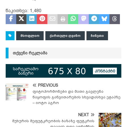
წაკითხვა:
1,480
ᲛᲡᲝᲤᲚᲘᲝ
ᲥᲐᲠᲗᲣᲚᲘ ᲦᲕᲘᲜᲝ
ᲩᲘᲜᲔᲗᲘ
ᲗᲥᲕᲔᲜᲘ ᲠᲔᲙᲚᲐᲛᲐ
PREVIOUS
ფიტოჰორმონები და მათი გავლენა
ნაყოფის განვითარების სხვადასხვა ეტაპზე
– იოტო აგრო
NEXT
მუხურის მეფუტკრეობის ბაზაზე ფუტკრის
დაცვის დღე აღნიშნეს