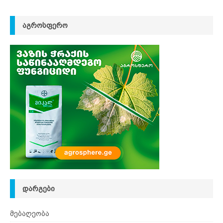
ᲐᲒᲠᲝᲡᲤᲔᲠᲝ
ᲓᲐᲠᲒᲔᲑᲘ
მებაღეობა