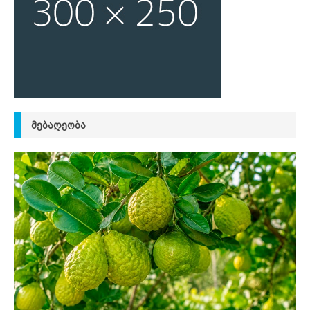
ᲛᲔᲑᲐᲦᲔᲝᲑᲐ