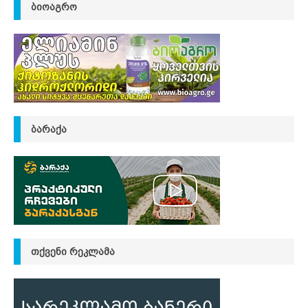
ᲑᲘᲝᲐᲒᲠᲝ
ᲑᲐᲠᲐᲥᲐ
ᲗᲥᲕᲔᲜᲘ ᲠᲔᲙᲚᲐᲛᲐ