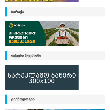
ᲑᲐᲠᲐᲥᲐ
ᲗᲥᲕᲔᲜᲘ ᲠᲔᲙᲚᲐᲛᲐ
ᲢᲔᲥᲜᲝᲚᲝᲒᲘᲐ