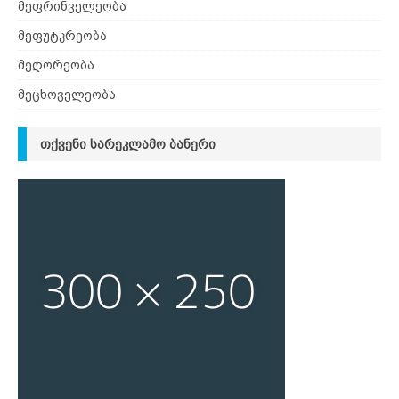
მეფრინველეობა
მეფუტკრეობა
მეღორეობა
მეცხოველეობა
ᲗᲥᲕᲔᲜᲘ ᲡᲐᲠᲔᲙᲚᲐᲛᲝ ᲑᲐᲜᲔᲠᲘ