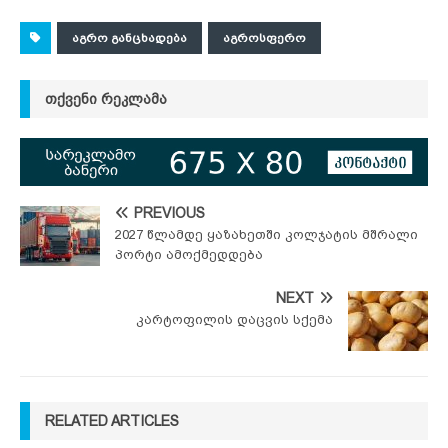
ᲐᲒᲠᲝ ᲒᲐᲜᲪᲮᲐᲓᲔᲑᲐ
ᲐᲒᲠᲝᲡᲤᲔᲠᲝ
ᲗᲥᲕᲔᲜᲘ ᲠᲔᲙᲚᲐᲛᲐ
PREVIOUS
2027 წლამდე ყაზახეთში კოლჯატის მშრალი
პორტი ამოქმედდება
NEXT
კარტოფილის დაცვის სქემა
RELATED ARTICLES