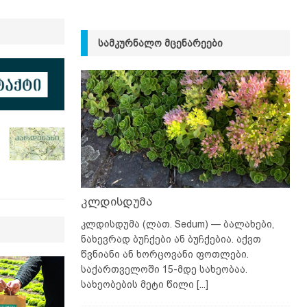
ᲡᲐᲛᲙᲣᲠᲜᲐᲚᲝ ᲛᲪᲔᲜᲐᲠᲔᲔᲑᲘ
კლდისდუმა
კლდისდუმა (ლათ. Sedum) — ბალახები,
ნახევრად ბუჩქები ან ბუჩქებია. აქვთ
წვნიანი ან ხორცოვანი ფოთლები.
საქართველოში 15-მდე სახეობაა.
სახეობების მეტი წილი
[...]