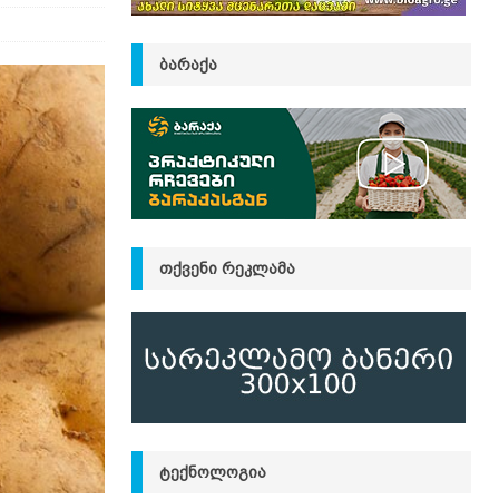
ᲑᲐᲠᲐᲥᲐ
ᲗᲥᲕᲔᲜᲘ ᲠᲔᲙᲚᲐᲛᲐ
ᲢᲔᲥᲜᲝᲚᲝᲒᲘᲐ