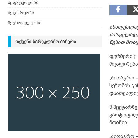
მეფუტკრეობა
მეღორეობა
მეცხოველეობა
ახალქალაქ
პირველად,
ᲗᲥᲕᲔᲜᲘ ᲡᲐᲠᲔᲙᲚᲐᲛᲝ ᲑᲐᲜᲔᲠᲘ
წესით მოი
ფერმერი უ
რეალიზებას
„ბიოაგრო 
სეზონის გა
დაათვალიე
3 ჰექტარზ
კარტოფილს
მოიწია.
„ბიოაგრო 