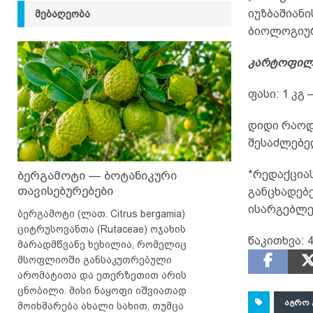
იუზბაშიან
ᲛᲔᲑᲐᲦᲔᲝᲑᲐ
ბიოლოგიურ
კარტოფილი
ფასი: 1 კგ 
დიდი რაოდ
შესაძლებე
*რედაქციას
ბერგამოტი — ბოტანიკური
თავისებურებები
განცხადებ
ისარგებლე
ბერგამოტი (ლათ. Citrus bergamia)
ციტრუსოვანთა (Rutaceae) ოჯახის
წაკითხვა:
4
მარადმწვანე ხეხილია, რომელიც
მსოფლიოში განსაკუთრებული
არომატითა და ეთერზეთით არის
ცნობილი. მისი ნაყოფი იშვიათად
ᲐᲒᲠᲝ 
მოიხმარება ახალი სახით, თუმცა