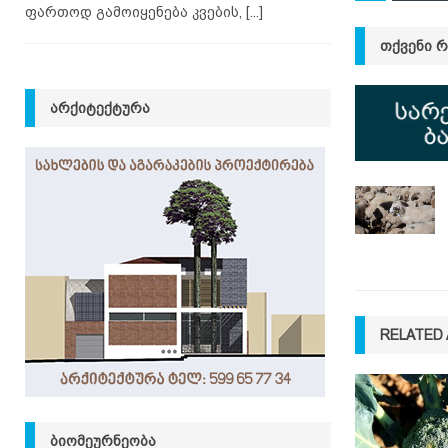
ფართოდ გამოიყენება კვების,
[...]
ᲗᲥᲕᲔᲜᲘ 
ᲐᲠᲥᲘᲢᲔᲥᲢᲣᲠᲐ
RELATED 
ᲑᲘᲝᲛᲔᲣᲠᲜᲔᲝᲑᲐ