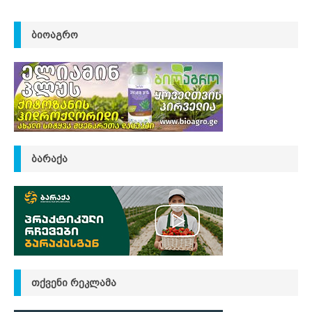
ᲑᲘᲝᲐᲒᲠᲝ
ᲑᲐᲠᲐᲥᲐ
ᲗᲥᲕᲔᲜᲘ ᲠᲔᲙᲚᲐᲛᲐ