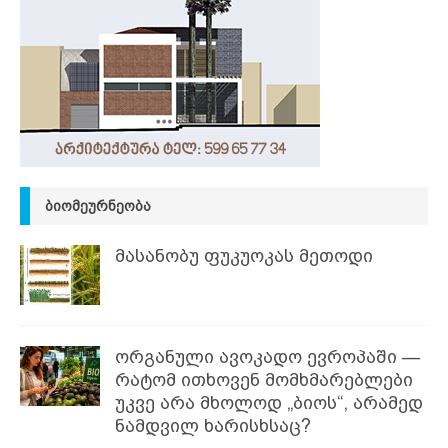
ᲑᲘᲝᲛᲔᲣᲠᲜᲔᲝᲑᲐ
მასანობუ ფუკუოკას მეთოდი
ორგანული ავოკადო ევროპაში —
რატომ ითხოვენ მომხმარებლები
უკვე არა მხოლოდ „ბიოს“, არამედ
ნამდვილ ხარისხსაც?