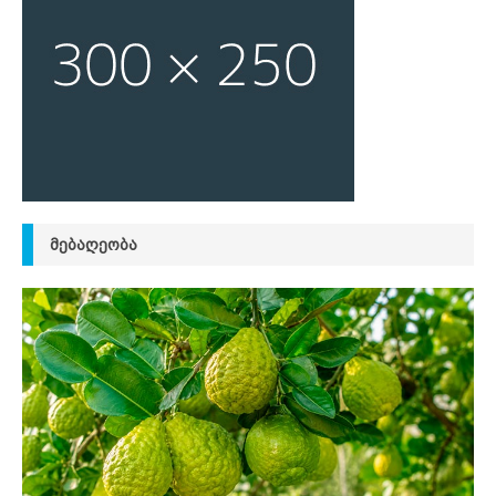
ᲛᲔᲑᲐᲦᲔᲝᲑᲐ