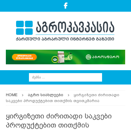
HOME
ᲐᲒᲠᲝ ᲡᲘᲐᲮᲚᲔᲔᲑᲘ
ყირგიზეთი ძირითადი
საკვები პროდუქტებით თითქმის თვითკმარია
ყირგიზეთი ძირითადი საკვები
პროდუქტებით თითქმის