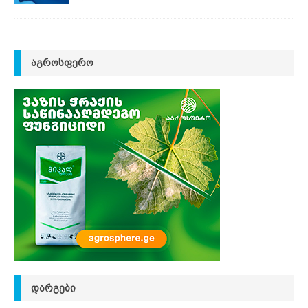
ᲐᲒᲠᲝᲡᲤᲔᲠᲝ
ᲓᲐᲠᲒᲔᲑᲘ