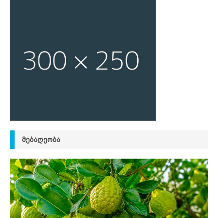
ᲛᲔᲑᲐᲦᲔᲝᲑᲐ