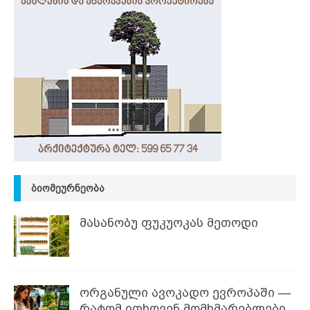
ᲑᲘᲝᲛᲔᲣᲠᲜᲔᲝᲑᲐ
მასანობუ ფუკუოკას მეთოდი
ორგანული ავოკადო ევროპაში —
რატომ ითხოვენ მომხმარებლები