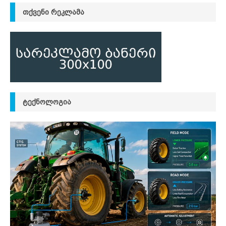
ᲗᲥᲕᲔᲜᲘ ᲠᲔᲙᲚᲐᲛᲐ
ᲢᲔᲥᲜᲝᲚᲝᲒᲘᲐ