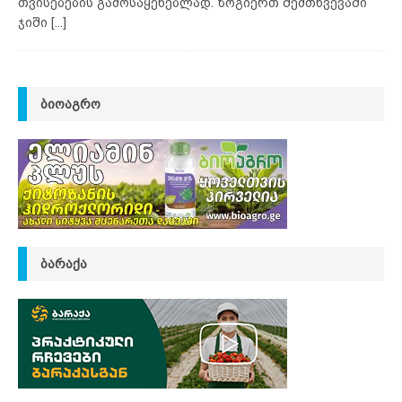
თვისებების გამოსაყენებლად. ზოგიერთ შემთხვევაში
ჯიში
[...]
ᲑᲘᲝᲐᲒᲠᲝ
ᲑᲐᲠᲐᲥᲐ