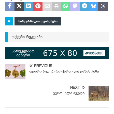
ᲡᲐᲛᲙᲣᲠᲜᲐᲚᲝ ᲗᲕᲘᲡᲔᲑᲔᲑᲘ
ᲗᲥᲕᲔᲜᲘ ᲠᲔᲙᲚᲐᲛᲐ
PREVIOUS
თეთრი ბუდეშური-ქართული ვაზის ჯიში
NEXT
ევროპული შველი