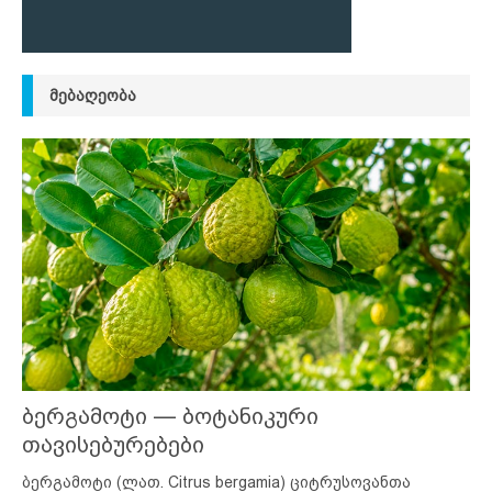
ᲛᲔᲑᲐᲦᲔᲝᲑᲐ
ბერგამოტი — ბოტანიკური
თავისებურებები
ბერგამოტი (ლათ. Citrus bergamia) ციტრუსოვანთა