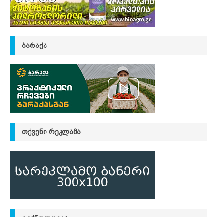
ᲑᲐᲠᲐᲥᲐ
ᲗᲥᲕᲔᲜᲘ ᲠᲔᲙᲚᲐᲛᲐ