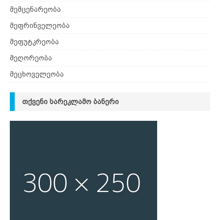
მემცენარეობა
მეფრინველეობა
მეფუტკრეობა
მეღორეობა
მეცხოველეობა
ᲗᲥᲕᲔᲜᲘ ᲡᲐᲠᲔᲙᲚᲐᲛᲝ ᲑᲐᲜᲔᲠᲘ