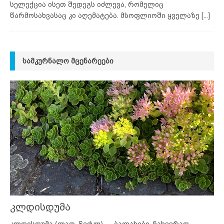
სელექცია ისეთ შედეგს იძლევა, რომელიც
წარმოსახვასაც კი აღემატება. მსოფლიოში ყველაზე
[...]
ᲡᲐᲛᲙᲣᲠᲜᲐᲚᲝ ᲛᲪᲔᲜᲐᲠᲔᲔᲑᲘ
კლდისდუმა
კლდისდუმა (ლათ. Sedum) — ბალახები, ნახევრად