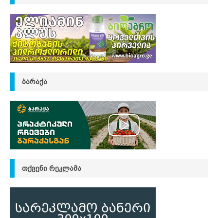
ᲑᲐᲠᲐᲥᲐ
ᲗᲥᲕᲔᲜᲘ ᲠᲔᲙᲚᲐᲛᲐ