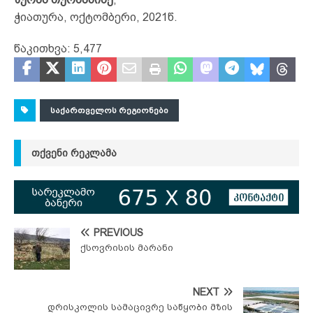
ჭიათურა, ოქტომბერი, 2021წ.
წაკითხვა:
5,477
ᲡᲐᲥᲐᲠᲗᲕᲔᲚᲝᲡ ᲠᲔᲒᲘᲝᲜᲔᲑᲘ
ᲗᲥᲕᲔᲜᲘ ᲠᲔᲙᲚᲐᲛᲐ
PREVIOUS
ქსოვრისის მარანი
NEXT
დრისკოლის სამაცივრე საწყობი მზის