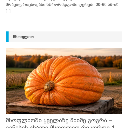
მრავალრიცხოვანი სწრორმდგომი ღერები 30-60 სმ-ის
[...]
ᲛᲡᲝᲤᲚᲘᲝ
მსოფლიოში ყველაზე მძიმე გოგრა –
გინესის ახალი მსოფლიო რეკორდი 1