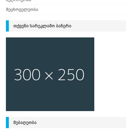
მეცხოველეობა
ᲗᲥᲕᲔᲜᲘ ᲡᲐᲠᲔᲙᲚᲐᲛᲝ ᲑᲐᲜᲔᲠᲘ
ᲛᲔᲑᲐᲦᲔᲝᲑᲐ