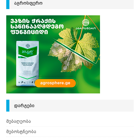
ᲐᲒᲠᲝᲡᲤᲔᲠᲝ
ᲓᲐᲠᲒᲔᲑᲘ
მებაღეობა
მებოსტნეობა