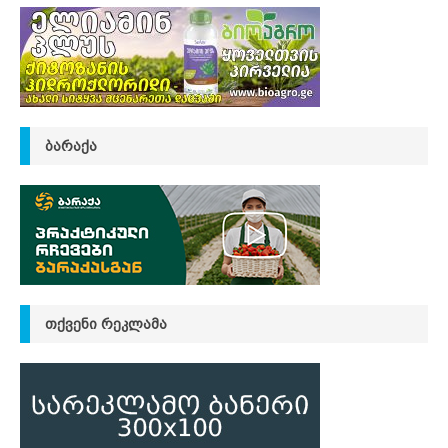
ᲑᲐᲠᲐᲥᲐ
ᲗᲥᲕᲔᲜᲘ ᲠᲔᲙᲚᲐᲛᲐ