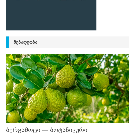
ᲛᲔᲑᲐᲦᲔᲝᲑᲐ
ბერგამოტი — ბოტანიკური