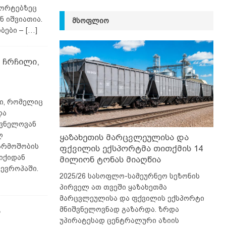
ლორტებზეც
ნ იშვიათია.
ᲛᲡᲝᲤᲚᲘᲝ
ბები –
[…]
 ჩრჩილი,
ლი, რომელიც
და
შვნელოვან
ლ
ყაზახეთის მარცვლეულისა და
წარმოშობის
ფქვილის ექსპორტმა თითქმის 14
იქიდან
მილიონ ტონას მიაღწია
ევროპაში.
2025/26 სასოფლო-სამეურნეო სეზონის
პირველ ათ თვეში ყაზახეთმა
მარცვლეულისა და ფქვილის ექსპორტი
მნიშვნელოვნად გაზარდა. ზრდა
ა
უპირატესად ცენტრალური აზიის