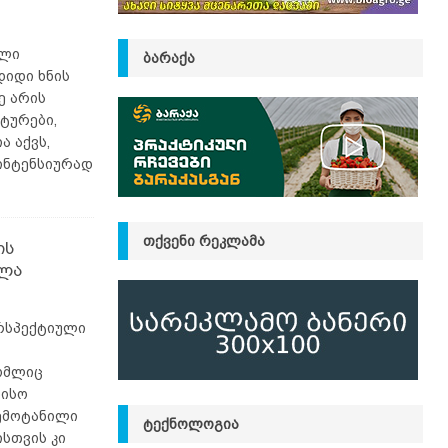
ული
ᲑᲐᲠᲐᲥᲐ
დიდი ხნის
ე არის
ტურები,
ა აქვს,
 ინტენსიურად
ᲗᲥᲕᲔᲜᲘ ᲠᲔᲙᲚᲐᲛᲐ
ის
ვლა
რსპექტიული
ომლიც
რისო
შემოტანილი
ᲢᲔᲥᲜᲝᲚᲝᲒᲘᲐ
სთვის კი