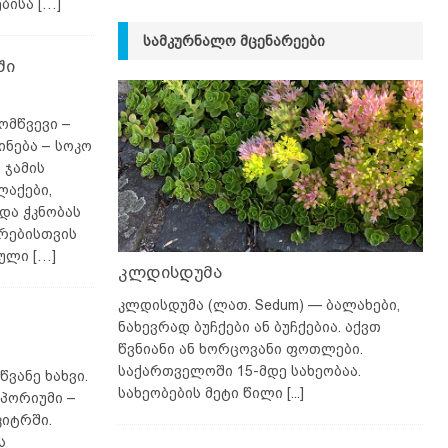
ებისა
[…]
ᲡᲐᲛᲙᲣᲠᲜᲐᲚᲝ ᲛᲪᲔᲜᲐᲠᲔᲔᲑᲘ
ში
ომწვევი –
ნება – სოკო
 ჯამის
ლაქები,
და ჭკნობას
არებისთვის
რული
[…]
კლდისდუმა
კლდისდუმა (ლათ. Sedum) — ბალახები,
ნახევრად ბუჩქები ან ბუჩქებია. აქვთ
წვნიანი ან ხორცოვანი ფოთლები.
საქართველოში 15-მდე სახეობაა.
წვანე ხახვი.
სახეობების მეტი წილი
[...]
სპორიუმი –
კიტრში.
ს