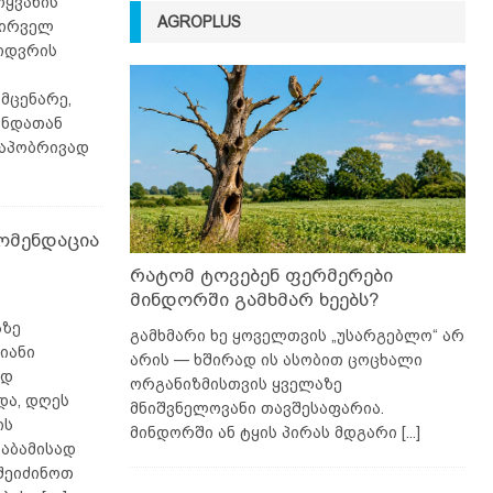
ოყვანის
AGROPLUS
პირველ
იდვრის
მცენარე,
ანდათან
ტაპობრივად
ომენდაცია
რატომ ტოვებენ ფერმერები
მინდორში გამხმარ ხეებს?
აზე
გამხმარი ხე ყოველთვის „უსარგებლო“ არ
იანი
არის — ხშირად ის ასობით ცოცხალი
ად
ორგანიზმისთვის ყველაზე
და, დღეს
მნიშვნელოვანი თავშესაფარია.
ის
მინდორში ან ტყის პირას მდგარი
[...]
საბამისად
შეიძინოთ