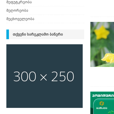
მეფუტკრეობა
მეღორეობა
მეცხოველეობა
ᲗᲥᲕᲔᲜᲘ ᲡᲐᲠᲔᲙᲚᲐᲛᲝ ᲑᲐᲜᲔᲠᲘ