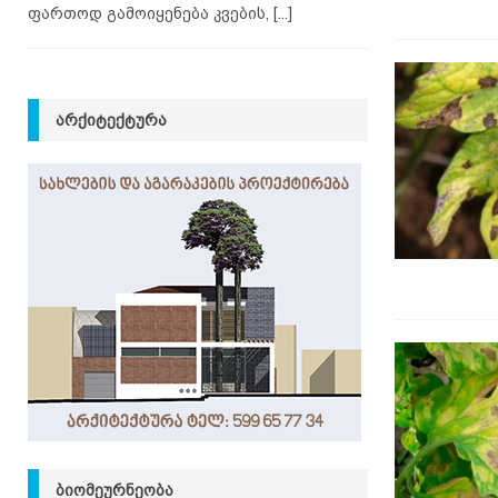
ფართოდ გამოიყენება კვების,
[...]
ᲐᲠᲥᲘᲢᲔᲥᲢᲣᲠᲐ
ᲑᲘᲝᲛᲔᲣᲠᲜᲔᲝᲑᲐ