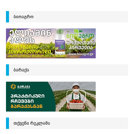
ᲑᲘᲝᲐᲒᲠᲝ
ᲑᲐᲠᲐᲥᲐ
ᲗᲥᲕᲔᲜᲘ ᲠᲔᲙᲚᲐᲛᲐ