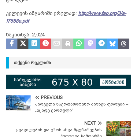
კვლევის ანგარიში ვრცლად:
http://www.fao.org/3/a-
I7658e.pdf
წაკითხვა:
2,024
ᲗᲥᲕᲔᲜᲘ ᲠᲔᲙᲚᲐᲛᲐ
PREVIOUS
პირველი საერთაშორისო ბიზნეს ფორუმი –
„იყიდე ქართული“
NEXT
ყვავილების და ეზოს სხვა მცენარეების
შეფუთვა ზამთარში