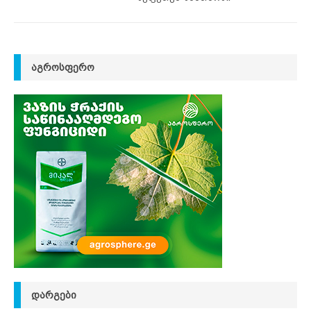
ᲐᲒᲠᲝᲡᲤᲔᲠᲝ
ᲓᲐᲠᲒᲔᲑᲘ