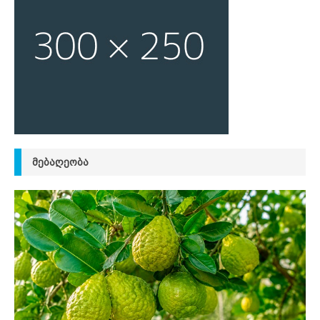
ᲛᲔᲑᲐᲦᲔᲝᲑᲐ