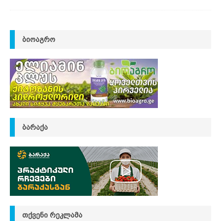
ᲑᲘᲝᲐᲒᲠᲝ
ᲑᲐᲠᲐᲥᲐ
ᲗᲥᲕᲔᲜᲘ ᲠᲔᲙᲚᲐᲛᲐ