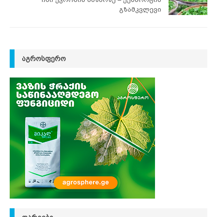
გზამკვლევი
ᲐᲒᲠᲝᲡᲤᲔᲠᲝ