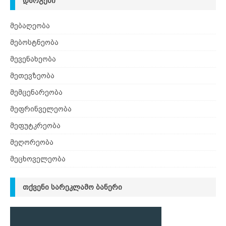
ᲓᲐᲠᲒᲔᲑᲘ
მებაღეობა
მებოსტნეობა
მევენახეობა
მეთევზეობა
მემცენარეობა
მეფრინველეობა
მეფუტკრეობა
მეღორეობა
მეცხოველეობა
ᲗᲥᲕᲔᲜᲘ ᲡᲐᲠᲔᲙᲚᲐᲛᲝ ᲑᲐᲜᲔᲠᲘ