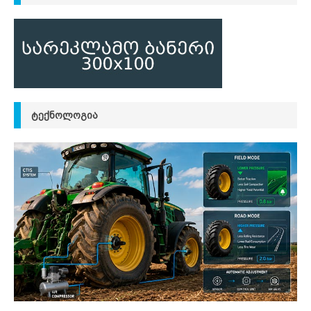
ᲢᲔᲥᲜᲝᲚᲝᲒᲘᲐ