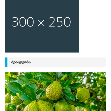
ᲛᲔᲑᲐᲦᲔᲝᲑᲐ