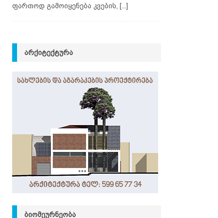
ფართოდ გამოიყენება კვების,
[...]
ᲐᲠᲥᲘᲢᲔᲥᲢᲣᲠᲐ
ᲑᲘᲝᲛᲔᲣᲠᲜᲔᲝᲑᲐ