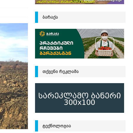
ᲑᲐᲠᲐᲥᲐ
ᲗᲥᲕᲔᲜᲘ ᲠᲔᲙᲚᲐᲛᲐ
ᲢᲔᲥᲜᲝᲚᲝᲒᲘᲐ