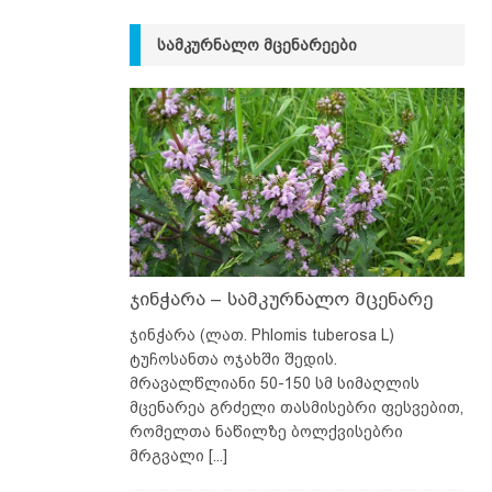
ᲡᲐᲛᲙᲣᲠᲜᲐᲚᲝ ᲛᲪᲔᲜᲐᲠᲔᲔᲑᲘ
ჯინჭარა – სამკურნალო მცენარე
ჯინჭარა (ლათ. Phlomis tuberosa L)
ტუჩოსანთა ოჯახში შედის.
მრავალწლიანი 50-150 სმ სიმაღლის
მცენარეა გრძელი თასმისებრი ფესვებით,
რომელთა ნაწილზე ბოლქვისებრი
მრგვალი
[...]