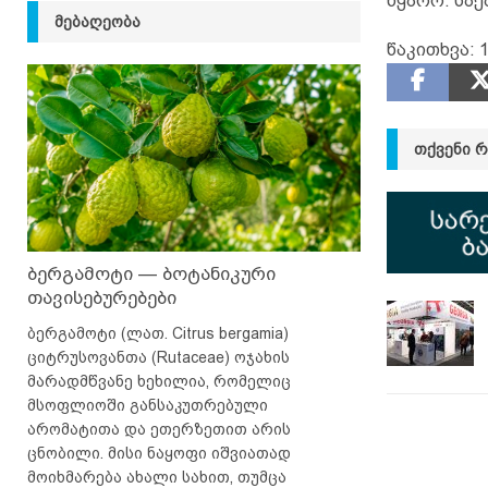
წყარო: სა
ᲛᲔᲑᲐᲦᲔᲝᲑᲐ
წაკითხვა:
1
ᲗᲥᲕᲔᲜᲘ 
ბერგამოტი — ბოტანიკური
თავისებურებები
ბერგამოტი (ლათ. Citrus bergamia)
ციტრუსოვანთა (Rutaceae) ოჯახის
მარადმწვანე ხეხილია, რომელიც
მსოფლიოში განსაკუთრებული
არომატითა და ეთერზეთით არის
ცნობილი. მისი ნაყოფი იშვიათად
მოიხმარება ახალი სახით, თუმცა