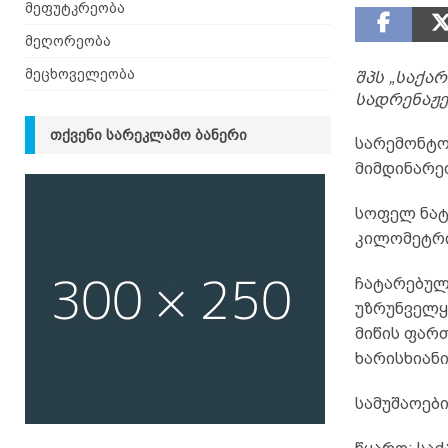
მეფუტკრეობა
მეღორეობა
მეცხოველეობა
შპს „საქა
სადრენაჟე
ᲗᲥᲕᲔᲜᲘ ᲡᲐᲠᲔᲙᲚᲐᲛᲝ ᲑᲐᲜᲔᲠᲘ
სარემონტო
მიმდინარე
სოფელ ნატა
კილომეტრი
ჩატარებულ
უზრუნველყ
მიწის ფართ
ხარისხიან
სამუშაოებ