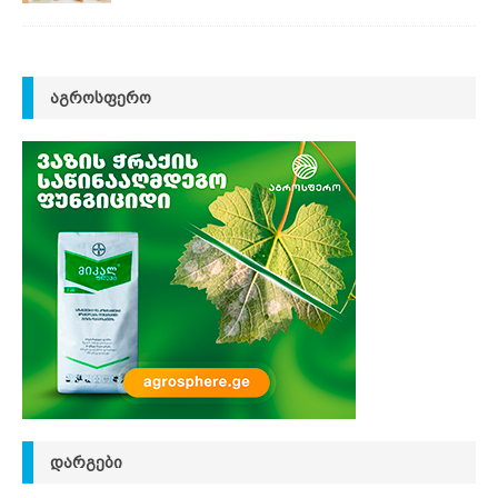
ᲐᲒᲠᲝᲡᲤᲔᲠᲝ
ᲓᲐᲠᲒᲔᲑᲘ