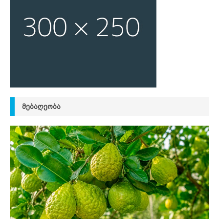
ᲛᲔᲑᲐᲦᲔᲝᲑᲐ