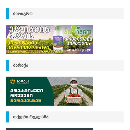
ᲑᲘᲝᲐᲒᲠᲝ
ᲑᲐᲠᲐᲥᲐ
ᲗᲥᲕᲔᲜᲘ ᲠᲔᲙᲚᲐᲛᲐ