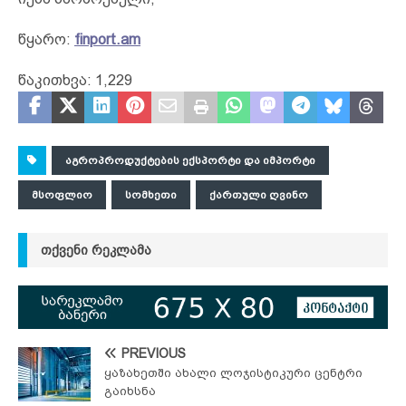
წყარო:
finport.am
წაკითხვა:
1,229
ᲐᲒᲠᲝᲞᲠᲝᲓᲣᲥᲢᲔᲑᲘᲡ ᲔᲥᲡᲞᲝᲠᲢᲘ ᲓᲐ ᲘᲛᲞᲝᲠᲢᲘ
ᲛᲡᲝᲤᲚᲘᲝ
ᲡᲝᲛᲮᲔᲗᲘ
ᲥᲐᲠᲗᲣᲚᲘ ᲦᲕᲘᲜᲝ
ᲗᲥᲕᲔᲜᲘ ᲠᲔᲙᲚᲐᲛᲐ
PREVIOUS
ყაზახეთში ახალი ლოჯისტიკური ცენტრი
გაიხსნა