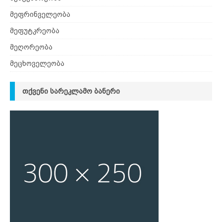
მეფრინველეობა
მეფუტკრეობა
მეღორეობა
მეცხოველეობა
ᲗᲥᲕᲔᲜᲘ ᲡᲐᲠᲔᲙᲚᲐᲛᲝ ᲑᲐᲜᲔᲠᲘ