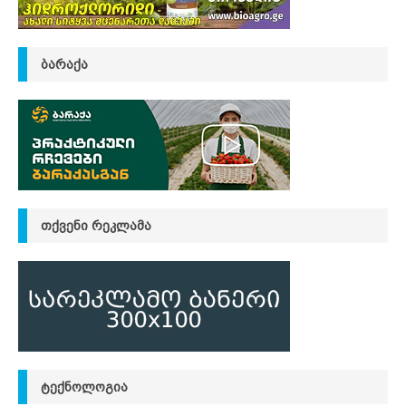
ᲑᲐᲠᲐᲥᲐ
ᲗᲥᲕᲔᲜᲘ ᲠᲔᲙᲚᲐᲛᲐ
ᲢᲔᲥᲜᲝᲚᲝᲒᲘᲐ