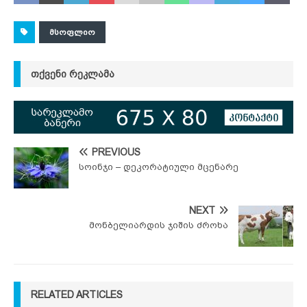
ᲛᲡᲝᲤᲚᲘᲝ
ᲗᲥᲕᲔᲜᲘ ᲠᲔᲙᲚᲐᲛᲐ
PREVIOUS
სოინჯი – დეკორატიული მცენარე
NEXT
მონბელიარდის ჯიშის ძროხა
RELATED ARTICLES