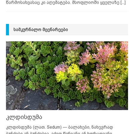
წარმოსახვასაც კი აღემატება. მსოფლიოში ყველაზე
[...]
ᲡᲐᲛᲙᲣᲠᲜᲐᲚᲝ ᲛᲪᲔᲜᲐᲠᲔᲔᲑᲘ
კლდისდუმა
კლდისდუმა (ლათ. Sedum) — ბალახები, ნახევრად
ბუჩქები ან ბუჩქებია. აქვთ წვნიანი ან ხორცოვანი