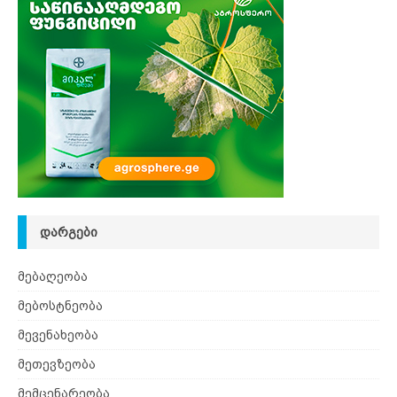
ᲓᲐᲠᲒᲔᲑᲘ
მებაღეობა
მებოსტნეობა
მევენახეობა
მეთევზეობა
მემცენარეობა