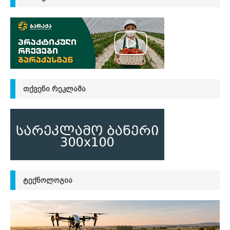
ᲗᲥᲕᲔᲜᲘ ᲠᲔᲙᲚᲐᲛᲐ
ᲢᲔᲥᲜᲝᲚᲝᲒᲘᲐ