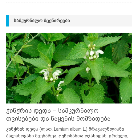
ᲡᲐᲛᲙᲣᲠᲜᲐᲚᲝ ᲛᲪᲔᲜᲐᲠᲔᲔᲑᲘ
ჭინჭრის დედა – სამკურნალო
თვისებები და ნაყენის მომზადება
ჭინჭრის დედა (ლათ. Lamium album L.) მრავალწლიანი
ბალახოვანი მცენარეა, ტუჩოსანთა ოჯახიდან, გრძელი,