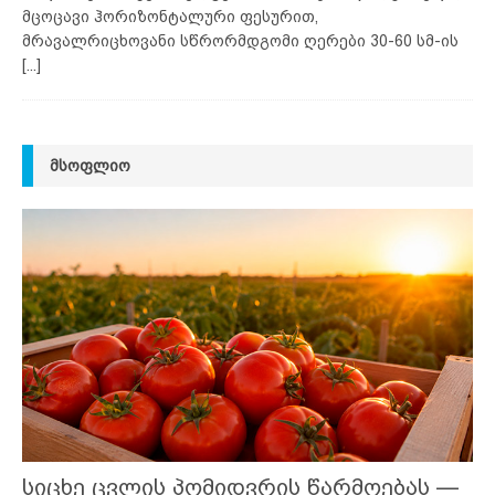
მცოცავი ჰორიზონტალური ფესურით,
მრავალრიცხოვანი სწრორმდგომი ღერები 30-60 სმ-ის
[...]
ᲛᲡᲝᲤᲚᲘᲝ
სიცხე ცვლის პომიდვრის წარმოებას —