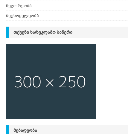
მეღორეობა
მეცხოველეობა
ᲗᲥᲕᲔᲜᲘ ᲡᲐᲠᲔᲙᲚᲐᲛᲝ ᲑᲐᲜᲔᲠᲘ
ᲛᲔᲑᲐᲦᲔᲝᲑᲐ