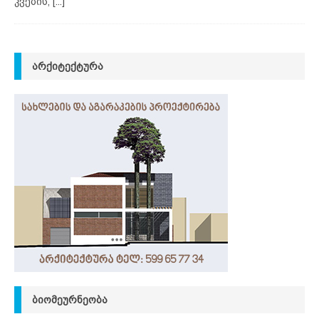
კვების,
[...]
ᲐᲠᲥᲘᲢᲔᲥᲢᲣᲠᲐ
ᲑᲘᲝᲛᲔᲣᲠᲜᲔᲝᲑᲐ