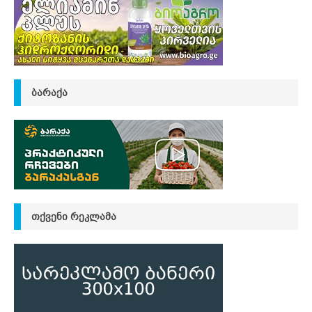
ᲑᲐᲠᲐᲥᲐ
ᲗᲥᲕᲔᲜᲘ ᲠᲔᲙᲚᲐᲛᲐ