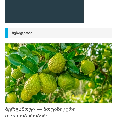
ᲛᲔᲑᲐᲦᲔᲝᲑᲐ
ბერგამოტი — ბოტანიკური
თავისებურებები