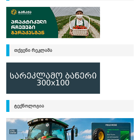
ᲗᲥᲕᲔᲜᲘ ᲠᲔᲙᲚᲐᲛᲐ
ᲢᲔᲥᲜᲝᲚᲝᲒᲘᲐ