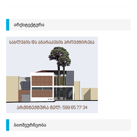
ᲐᲠᲥᲘᲢᲔᲥᲢᲣᲠᲐ
ᲑᲘᲝᲛᲔᲣᲠᲜᲔᲝᲑᲐ