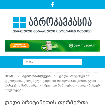
HOME
ᲐᲒᲠᲝ ᲡᲘᲐᲮᲚᲔᲔᲑᲘ
დიდი ბრიტანეთის
ფერმერთა ეროვნული კავშირი მთავრობას კლიმატური
რისკების წინააღმდეგ ქმედითი ნაბიჯების გადადგმისკენ
მოუწოდებს
დიდი ბრიტანეთის ფერმერთა