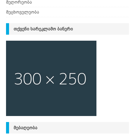
მეღორეობა
მეცხოველეობა
ᲗᲥᲕᲔᲜᲘ ᲡᲐᲠᲔᲙᲚᲐᲛᲝ ᲑᲐᲜᲔᲠᲘ
ᲛᲔᲑᲐᲦᲔᲝᲑᲐ