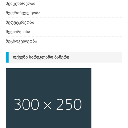
მემცენარეობა
მეფრინველეობა
მეფუტკრეობა
მეღორეობა
მეცხოველეობა
ᲗᲥᲕᲔᲜᲘ ᲡᲐᲠᲔᲙᲚᲐᲛᲝ ᲑᲐᲜᲔᲠᲘ