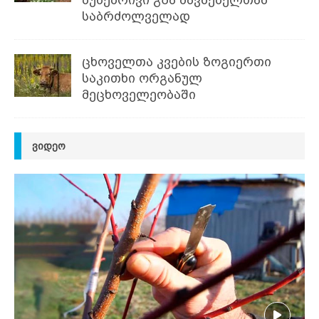
საბრძოლველად
ცხოველთა კვების ზოგიერთი
საკითხი ორგანულ
მეცხოველეობაში
ᲕᲘᲓᲔᲝ