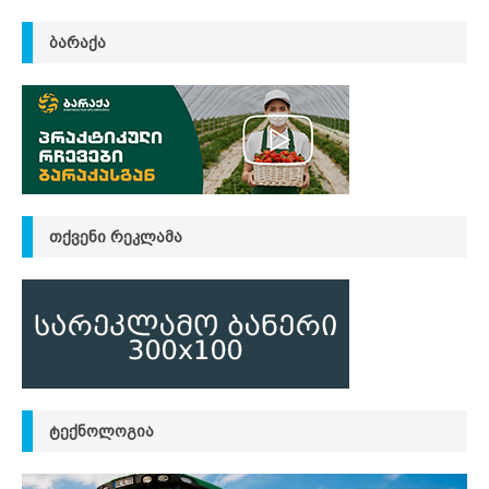
ᲑᲐᲠᲐᲥᲐ
ᲗᲥᲕᲔᲜᲘ ᲠᲔᲙᲚᲐᲛᲐ
ᲢᲔᲥᲜᲝᲚᲝᲒᲘᲐ