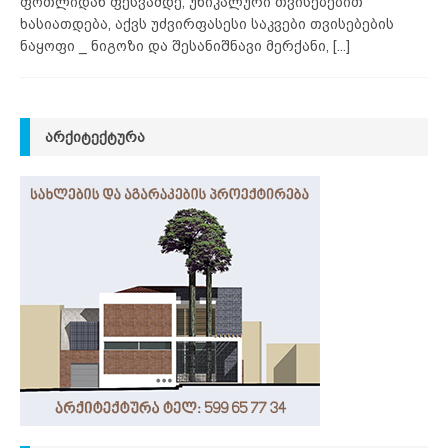
ფოთლიდან ფესვამდე, უნიკალური თვისებებით
ხასიათდება, აქვს უძვირფასესი საკვები თვისებების
ნაყოფი _ ნიგოზი და შესანიშნავი მერქანი,
[...]
ᲐᲠᲥᲘᲢᲔᲥᲢᲣᲠᲐ