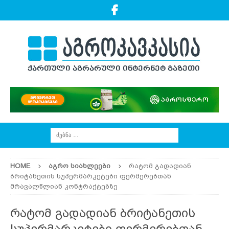
HOME
ᲐᲒᲠᲝ ᲡᲘᲐᲮᲚᲔᲔᲑᲘ
რატომ გადადიან
ბრიტანეთის სუპერმარკეტები ფერმერებთან
მრავალწლიან კონტრაქტებზე
რატომ გადადიან ბრიტანეთის
სუპერმარკეტები ფერმერებთან