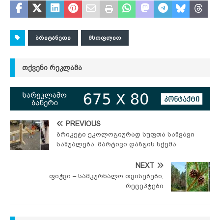
ᲑᲠᲘᲢᲐᲜᲔᲗᲘ
ᲛᲡᲝᲤᲚᲘᲝ
ᲗᲥᲕᲔᲜᲘ ᲠᲔᲙᲚᲐᲛᲐ
PREVIOUS
ბრიკეტი ეკოლოგიურად სუფთა საწვავი
საშუალება, მარტივი დაზგის სქემა
NEXT
ფიჭვი – სამკურნალო თვისებები,
რეცეპტები