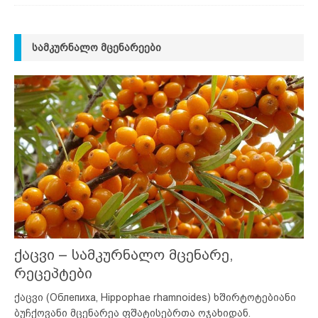
ᲡᲐᲛᲙᲣᲠᲜᲐᲚᲝ ᲛᲪᲔᲜᲐᲠᲔᲔᲑᲘ
ქაცვი – სამკურნალო მცენარე,
რეცეპტები
ქაცვი (Облепиха, Hippophae rhamnoides) ხშირტოტებიანი
ბუჩქოვანი მცენარეა ფშატისებრთა ოჯახიდან.