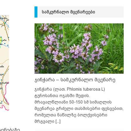
ᲡᲐᲛᲙᲣᲠᲜᲐᲚᲝ ᲛᲪᲔᲜᲐᲠᲔᲔᲑᲘ
ჯინჭარა – სამკურნალო მცენარე
ჯინჭარა (ლათ. Phlomis tuberosa L)
ტუჩოსანთა ოჯახში შედის.
მრავალწლიანი 50-150 სმ სიმაღლის
მცენარეა გრძელი თასმისებრი ფესვებით,
რომელთა ნაწილზე ბოლქვისებრი
მრგვალი
[...]
ყენებაზე