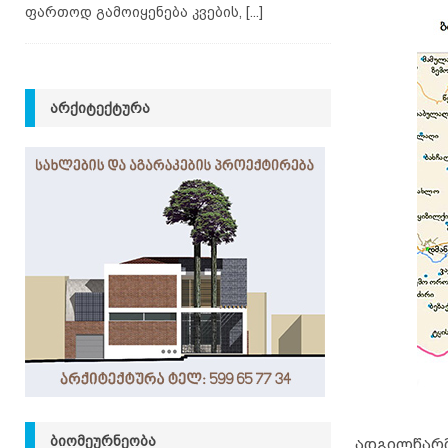
ფართოდ გამოიყენება კვების,
[...]
ᲐᲠᲥᲘᲢᲔᲥᲢᲣᲠᲐ
ᲑᲘᲝᲛᲔᲣᲠᲜᲔᲝᲑᲐ
ადგილწარმ