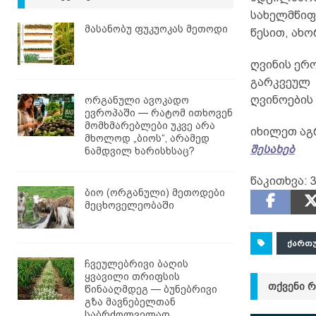
სახელმწიფ
მასანობუ ფუკუოკას მეთოდი
წესით, ახ
ღვინის ერ
გარკვეულ 
ღვინოების
ორგანული ავოკადო
ევროპაში — რატომ ითხოვენ
მომხმარებლები უკვე არა
იხილეთ აგ
მხოლოდ „ბიოს“, არამედ
შესახებ
ნამდვილ ხარისხსაც?
წაკითხვა:
3
ბიო (ორგანული) მეთოდები
მეცხოველეობაში
ᲥᲐᲠᲗ
ჩვეულებრივი ბაღის
ყვავილი თრიფსის
ᲗᲥᲕᲔᲜᲘ 
წინააღმდეგ — ბუნებრივი
გზა მავნებელთან
საბრძოლველად