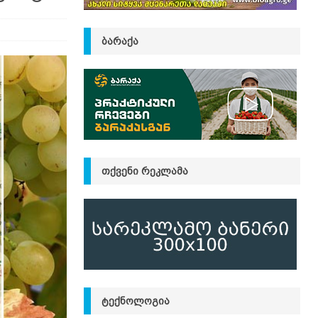
ᲑᲐᲠᲐᲥᲐ
ᲗᲥᲕᲔᲜᲘ ᲠᲔᲙᲚᲐᲛᲐ
ᲢᲔᲥᲜᲝᲚᲝᲒᲘᲐ