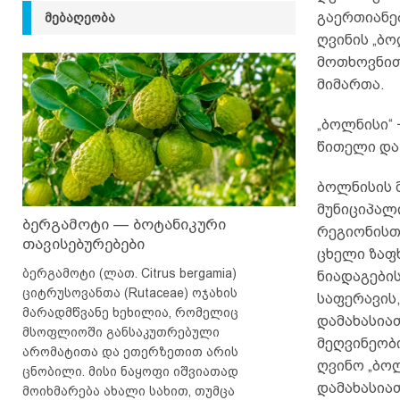
გაერთიანე
ᲛᲔᲑᲐᲦᲔᲝᲑᲐ
ღვინის „ბო
მოთხოვნით
მიმართა.
„ბოლნისი“
წითელი და
ბოლნისის 
მუნიციპალ
ბერგამოტი — ბოტანიკური
რეგიონისთ
თავისებურებები
ცხელი ზაფ
ბერგამოტი (ლათ. Citrus bergamia)
ნიადაგები
ციტრუსოვანთა (Rutaceae) ოჯახის
საფერავის,
მარადმწვანე ხეხილია, რომელიც
დამახასია
მსოფლიოში განსაკუთრებული
მეღვინეობ
არომატითა და ეთერზეთით არის
ღვინო „ბო
ცნობილი. მისი ნაყოფი იშვიათად
დამახასია
მოიხმარება ახალი სახით, თუმცა