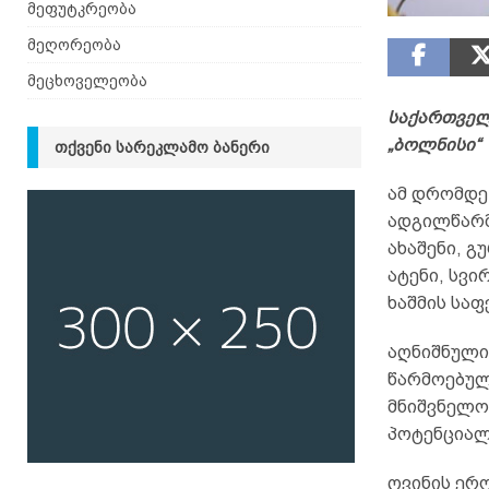
მეფუტკრეობა
მეღორეობა
მეცხოველეობა
საქართველ
„ბოლნისი“
ᲗᲥᲕᲔᲜᲘ ᲡᲐᲠᲔᲙᲚᲐᲛᲝ ᲑᲐᲜᲔᲠᲘ
ამ დრომდე
ადგილწარმო
ახაშენი, გ
ატენი, სვი
ხაშმის საფ
აღნიშნული
წარმოებულ
მნიშვნელო
პოტენციალ
ღვინის ერ