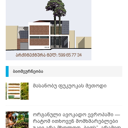
ᲑᲘᲝᲛᲔᲣᲠᲜᲔᲝᲑᲐ
მასანობუ ფუკუოკას მეთოდი
ორგანული ავოკადო ევროპაში —
რატომ ითხოვენ მომხმარებლები
უკვე არა მხოლოდ „ბიოს“, არამედ