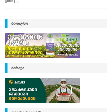
ჯიში
[...]
ᲑᲘᲝᲐᲒᲠᲝ
ᲑᲐᲠᲐᲥᲐ