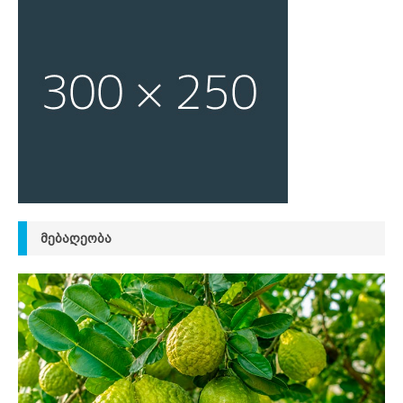
ᲛᲔᲑᲐᲦᲔᲝᲑᲐ