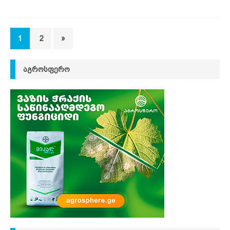
1
2
»
ᲐᲒᲠᲝᲡᲤᲔᲠᲝ