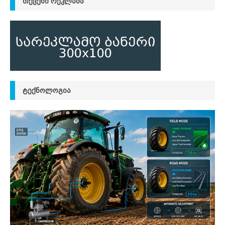
ᲗᲥᲕᲔᲜᲘ ᲠᲔᲙᲚᲐᲛᲐ
ᲢᲔᲥᲜᲝᲚᲝᲒᲘᲐ