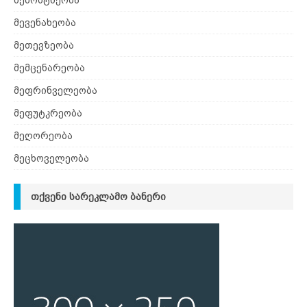
მებოსტნეობა
მევენახეობა
მეთევზეობა
მემცენარეობა
მეფრინველეობა
მეფუტკრეობა
მეღორეობა
მეცხოველეობა
ᲗᲥᲕᲔᲜᲘ ᲡᲐᲠᲔᲙᲚᲐᲛᲝ ᲑᲐᲜᲔᲠᲘ