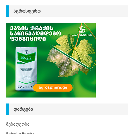
ᲐᲒᲠᲝᲡᲤᲔᲠᲝ
ᲓᲐᲠᲒᲔᲑᲘ
მებაღეობა