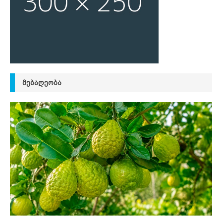
ᲛᲔᲑᲐᲦᲔᲝᲑᲐ