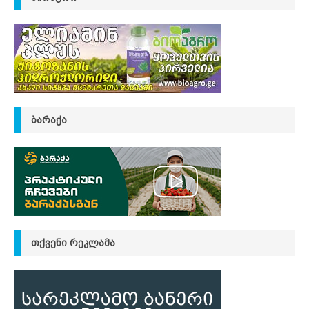
ᲑᲐᲠᲐᲥᲐ
ᲗᲥᲕᲔᲜᲘ ᲠᲔᲙᲚᲐᲛᲐ