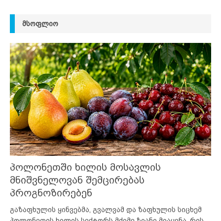
ᲛᲡᲝᲤᲚᲘᲝ
პოლონეთში ხილის მოსავლის
მნიშვნელოვან შემცირებას
პროგნოზირებენ
გაზაფხულის ყინვებმა, გვალვამ და ზაფხულის სიცხემ
პოლონეთის ხილის სექტორს მძიმე ზიანი მიაყენა, რის