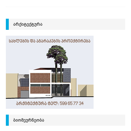
ᲐᲠᲥᲘᲢᲔᲥᲢᲣᲠᲐ
ᲑᲘᲝᲛᲔᲣᲠᲜᲔᲝᲑᲐ