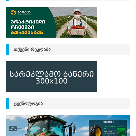
ᲗᲥᲕᲔᲜᲘ ᲠᲔᲙᲚᲐᲛᲐ
ᲢᲔᲥᲜᲝᲚᲝᲒᲘᲐ