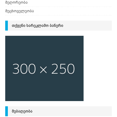
მეღორეობა
მეცხოველეობა
ᲗᲥᲕᲔᲜᲘ ᲡᲐᲠᲔᲙᲚᲐᲛᲝ ᲑᲐᲜᲔᲠᲘ
ᲛᲔᲑᲐᲦᲔᲝᲑᲐ