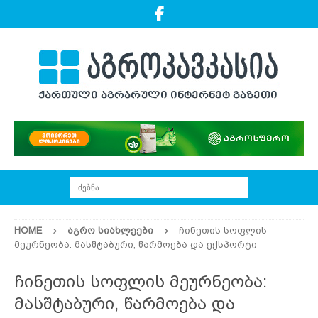
HOME
ᲐᲒᲠᲝ ᲡᲘᲐᲮᲚᲔᲔᲑᲘ
ჩინეთის სოფლის
მეურნეობა: მასშტაბური, წარმოება და ექსპორტი
ჩინეთის სოფლის მეურნეობა:
მასშტაბური, წარმოება და