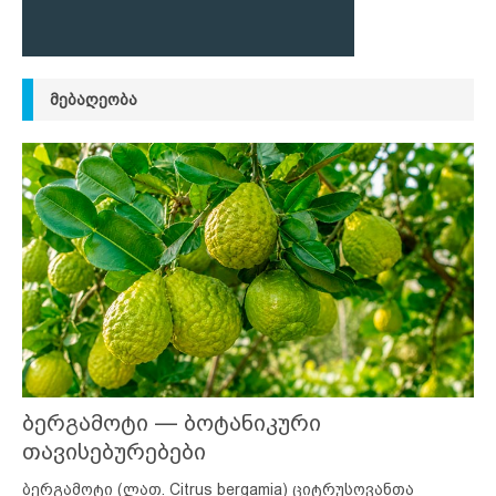
ᲛᲔᲑᲐᲦᲔᲝᲑᲐ
ბერგამოტი — ბოტანიკური
თავისებურებები
ბერგამოტი (ლათ. Citrus bergamia) ციტრუსოვანთა