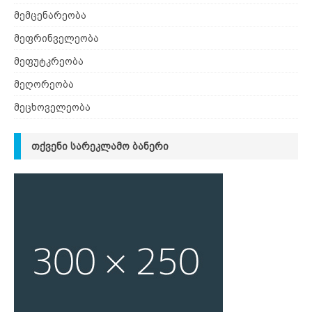
მემცენარეობა
მეფრინველეობა
მეფუტკრეობა
მეღორეობა
მეცხოველეობა
ᲗᲥᲕᲔᲜᲘ ᲡᲐᲠᲔᲙᲚᲐᲛᲝ ᲑᲐᲜᲔᲠᲘ