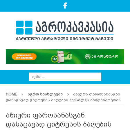
HOME
ᲐᲒᲠᲝ ᲡᲘᲐᲮᲚᲔᲔᲑᲘ
აზიური ფაროსანასგან
დასაცავად ციტრუსის ბაღების შეწამლვა მიმდინარეობს
აზიური ფაროსანასგან
დასაცავად ციტრუსის ბაღების