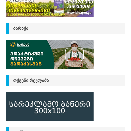
ᲑᲐᲠᲐᲥᲐ
ᲗᲥᲕᲔᲜᲘ ᲠᲔᲙᲚᲐᲛᲐ