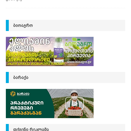
ᲑᲘᲝᲐᲒᲠᲝ
ᲑᲐᲠᲐᲥᲐ
ᲗᲥᲕᲔᲜᲘ ᲠᲔᲙᲚᲐᲛᲐ