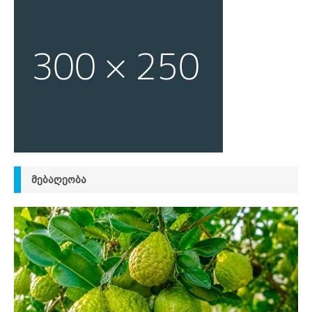
ᲛᲔᲑᲐᲦᲔᲝᲑᲐ