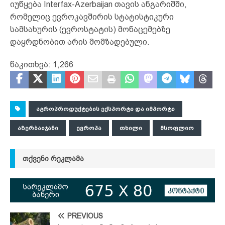
იუწყება Interfax-Azerbaijan თავის ანგარიშში,
რომელიც ევროკავშირის სტატისტიკური
სამსახურის (ევროსტატის) მონაცემებზე
დაყრდნობით არის მომზადებული.
წაკითხვა:
1,266
ᲐᲒᲠᲝᲞᲠᲝᲓᲣᲥᲢᲔᲑᲘᲡ ᲔᲥᲡᲞᲝᲠᲢᲘ ᲓᲐ ᲘᲛᲞᲝᲠᲢᲘ
ᲐᲖᲔᲠᲑᲐᲘᲯᲐᲜᲘ
ᲔᲕᲠᲝᲞᲐ
ᲗᲮᲘᲚᲘ
ᲛᲡᲝᲤᲚᲘᲝ
ᲗᲥᲕᲔᲜᲘ ᲠᲔᲙᲚᲐᲛᲐ
PREVIOUS