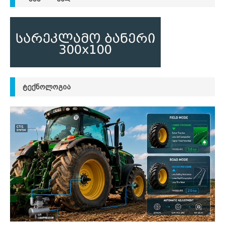
ᲢᲔᲥᲜᲝᲚᲝᲒᲘᲐ