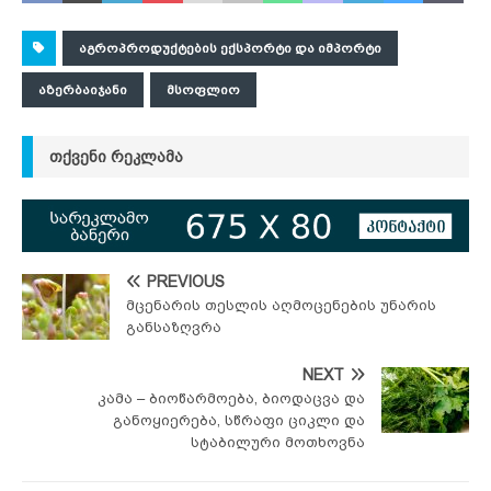
ᲐᲒᲠᲝᲞᲠᲝᲓᲣᲥᲢᲔᲑᲘᲡ ᲔᲥᲡᲞᲝᲠᲢᲘ ᲓᲐ ᲘᲛᲞᲝᲠᲢᲘ
ᲐᲖᲔᲠᲑᲐᲘᲯᲐᲜᲘ
ᲛᲡᲝᲤᲚᲘᲝ
ᲗᲥᲕᲔᲜᲘ ᲠᲔᲙᲚᲐᲛᲐ
PREVIOUS
მცენარის თესლის აღმოცენების უნარის
განსაზღვრა
NEXT
კამა – ბიოწარმოება, ბიოდაცვა და
განოყიერება, სწრაფი ციკლი და
სტაბილური მოთხოვნა