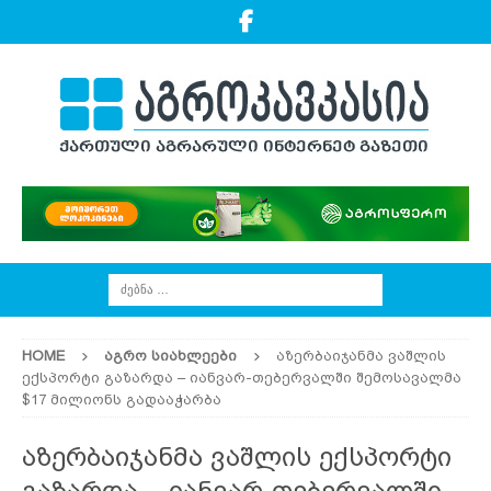
HOME
ᲐᲒᲠᲝ ᲡᲘᲐᲮᲚᲔᲔᲑᲘ
აზერბაიჯანმა ვაშლის
ექსპორტი გაზარდა – იანვარ-თებერვალში შემოსავალმა
$17 მილიონს გადააჭარბა
აზერბაიჯანმა ვაშლის ექსპორტი
გაზარდა – იანვარ-თებერვალში