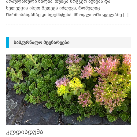
პოპულარული ხილია, თუმცა ზოგჯერ ბუნება და
სელექცია ისეთ შედეგს იძლევა, რომელიც
წარმოსახვასაც კი აღემატება. მსოფლიოში ყველაზე
[...]
ᲡᲐᲛᲙᲣᲠᲜᲐᲚᲝ ᲛᲪᲔᲜᲐᲠᲔᲔᲑᲘ
კლდისდუმა