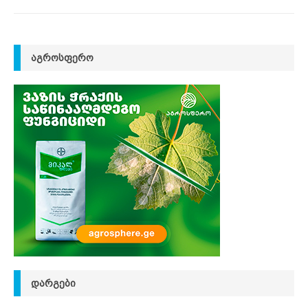
ᲐᲒᲠᲝᲡᲤᲔᲠᲝ
ᲓᲐᲠᲒᲔᲑᲘ