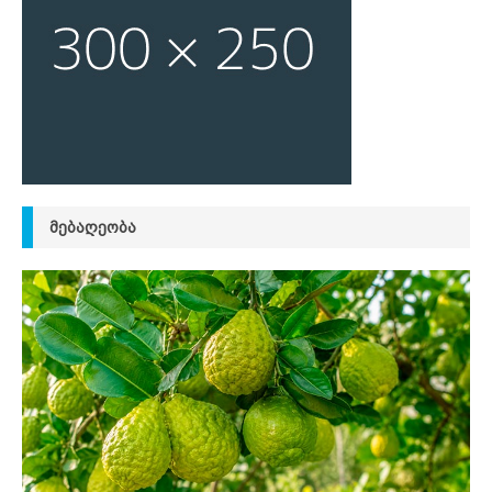
ᲛᲔᲑᲐᲦᲔᲝᲑᲐ