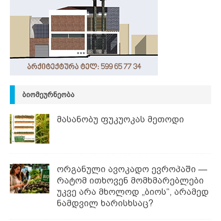
ᲑᲘᲝᲛᲔᲣᲠᲜᲔᲝᲑᲐ
მასანობუ ფუკუოკას მეთოდი
ორგანული ავოკადო ევროპაში —
რატომ ითხოვენ მომხმარებლები
უკვე არა მხოლოდ „ბიოს“, არამედ
ნამდვილ ხარისხსაც?