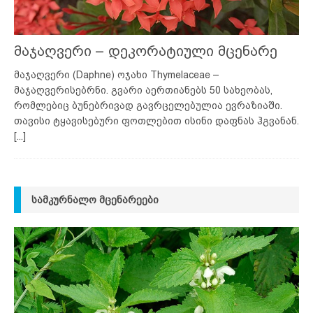
მაჯაღვერი – დეკორატიული მცენარე
მაჯაღვერი (Daphne) ოჯახი Thymelaceae –
მაჯაღვერისებრნი. გვარი აერთიანებს 50 სახეობას,
რომლებიც ბუნებრივად გავრცელებულია ევრაზიაში.
თავისი ტყავისებური ფოთლებით ისინი დაფნას ჰგვანან.
[...]
ᲡᲐᲛᲙᲣᲠᲜᲐᲚᲝ ᲛᲪᲔᲜᲐᲠᲔᲔᲑᲘ