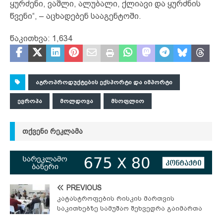
ყურძენი, ვაშლი, ალუბალი, ქლიავი და ყურძნის
წვენი“, – აცხადებენ სააგენტოში.
წაკითხვა:
1,634
ᲐᲒᲠᲝᲞᲠᲝᲓᲣᲥᲢᲔᲑᲘᲡ ᲔᲥᲡᲞᲝᲠᲢᲘ ᲓᲐ ᲘᲛᲞᲝᲠᲢᲘ
ᲔᲕᲠᲝᲞᲐ
ᲛᲝᲚᲓᲝᲕᲐ
ᲛᲡᲝᲤᲚᲘᲝ
ᲗᲥᲕᲔᲜᲘ ᲠᲔᲙᲚᲐᲛᲐ
PREVIOUS
კატასტროფების რისკის მართვის
საკითხებზე სამუშაო შეხვედრა გაიმართა