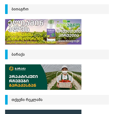
ᲑᲘᲝᲐᲒᲠᲝ
ᲑᲐᲠᲐᲥᲐ
ᲗᲥᲕᲔᲜᲘ ᲠᲔᲙᲚᲐᲛᲐ