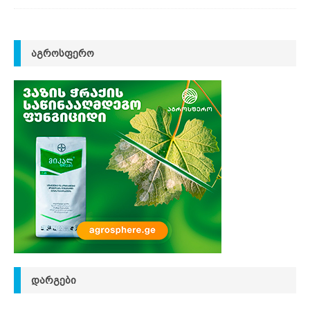
ᲐᲒᲠᲝᲡᲤᲔᲠᲝ
ᲓᲐᲠᲒᲔᲑᲘ