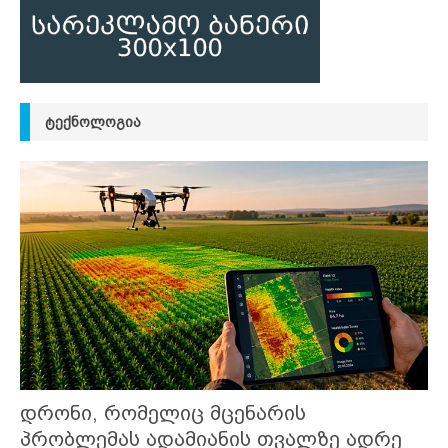
ᲢᲔᲥᲜᲝᲚᲝᲒᲘᲐ
დრონი, რომელიც მცენარის
პრობლემას ადამიანის თვალზე ადრე