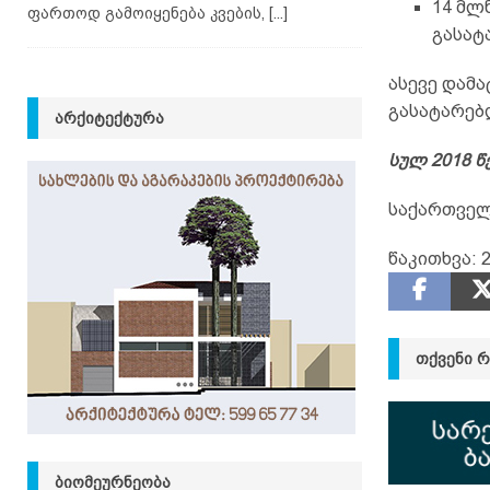
14 მლ
ფართოდ გამოიყენება კვების,
[...]
გასატ
ასევე დამ
გასატარებ
ᲐᲠᲥᲘᲢᲔᲥᲢᲣᲠᲐ
სულ 2018 
საქართველ
წაკითხვა:
2
ᲗᲥᲕᲔᲜᲘ 
ᲑᲘᲝᲛᲔᲣᲠᲜᲔᲝᲑᲐ