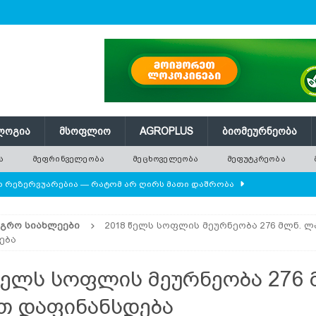
ᲚᲝᲒᲘᲐ
ᲛᲡᲝᲤᲚᲘᲝ
AGROPLUS
ᲑᲘᲝᲛᲔᲣᲠᲜᲔᲝᲑᲐ
Ა
ᲛᲔᲤᲠᲘᲜᲕᲔᲚᲔᲝᲑᲐ
ᲛᲔᲪᲮᲝᲕᲔᲚᲔᲝᲑᲐ
ᲛᲔᲤᲣᲢᲙᲠᲔᲝᲑᲐ
ლო რეზერვუარებია — რატომ არ ღირს მათი დაშრობა
ᲐᲒᲠᲝ ᲡᲘᲐᲮᲚᲔᲔᲑᲘ
2018 წელს სოფლის მეურნეობა 276 მლნ. 
დამიანის წონას უტოლდებოდა
AGROPLUS
ება
ის მოშენების დროს
ᲛᲔᲤᲠᲘᲜᲕᲔᲚᲔᲝᲑᲐ
წელს სოფლის მეურნეობა 276 
 ეკოსისტემის საფუძველია — რატომ ქრება ველური
თ დაფინანსდება