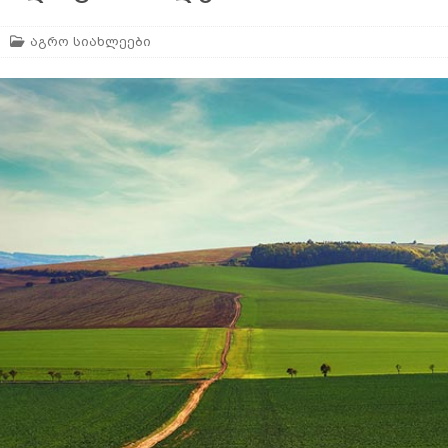
ან
ᲛᲔᲪᲮᲝᲕᲔᲚᲔᲝᲑᲐ
აგრო სიახლეები