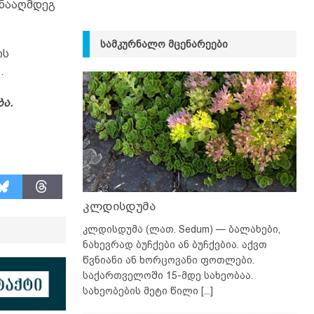
ინააღმდეგ
ᲡᲐᲛᲙᲣᲠᲜᲐᲚᲝ ᲛᲪᲔᲜᲐᲠᲔᲔᲑᲘ
ის
.
ა.
კლდისდუმა
კლდისდუმა (ლათ. Sedum) — ბალახები,
ნახევრად ბუჩქები ან ბუჩქებია. აქვთ
წვნიანი ან ხორცოვანი ფოთლები.
საქართველოში 15-მდე სახეობაა.
სახეობების მეტი წილი
[...]