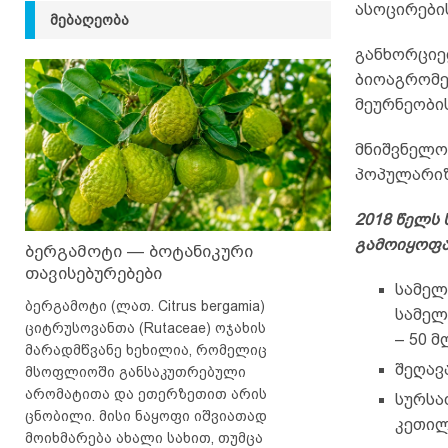
ასოცირები
ᲛᲔᲑᲐᲦᲔᲝᲑᲐ
განხორციელ
ბიოაგრომე
მეურნეობი
მნიშვნელო
პოპულარიზ
2018
წელს
გამოიყოფ
ბერგამოტი — ბოტანიკური
თავისებურებები
სამელ
ბერგამოტი (ლათ. Citrus bergamia)
სამელ
ციტრუსოვანთა (Rutaceae) ოჯახის
– 50 
მარადმწვანე ხეხილია, რომელიც
შეღავ
მსოფლიოში განსაკუთრებული
არომატითა და ეთერზეთით არის
სურსა
ცნობილი. მისი ნაყოფი იშვიათად
კეთილ
მოიხმარება ახალი სახით, თუმცა