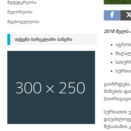
მეფუტკრეობა
მეღორეობა
მეცხოველეობა
2018
წელს
ᲗᲥᲕᲔᲜᲘ ᲡᲐᲠᲔᲙᲚᲐᲛᲝ ᲑᲐᲜᲔᲠᲘ
აგროს
მაღალ
სასურ
სურსა
გაიზრდება
მიწების ფა
(საირიგაცი
სურსათის 
დაუახლოვდ
შესაბამის