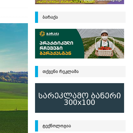
ᲑᲐᲠᲐᲥᲐ
ᲗᲥᲕᲔᲜᲘ ᲠᲔᲙᲚᲐᲛᲐ
ᲢᲔᲥᲜᲝᲚᲝᲒᲘᲐ