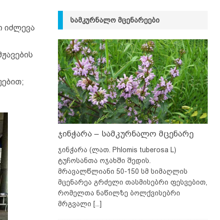
ᲡᲐᲛᲙᲣᲠᲜᲐᲚᲝ ᲛᲪᲔᲜᲐᲠᲔᲔᲑᲘ
ი იძლევა
მჟავების
უებით;
ჯინჭარა – სამკურნალო მცენარე
ჯინჭარა (ლათ. Phlomis tuberosa L)
ტუჩოსანთა ოჯახში შედის.
მრავალწლიანი 50-150 სმ სიმაღლის
მცენარეა გრძელი თასმისებრი ფესვებით,
რომელთა ნაწილზე ბოლქვისებრი
მრგვალი
[...]