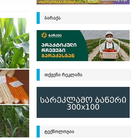
ᲑᲐᲠᲐᲥᲐ
ᲗᲥᲕᲔᲜᲘ ᲠᲔᲙᲚᲐᲛᲐ
ᲢᲔᲥᲜᲝᲚᲝᲒᲘᲐ