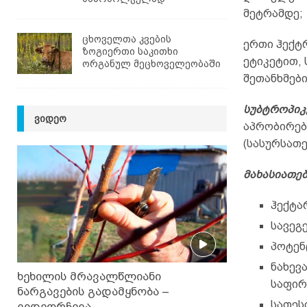
მეტრამდე;
ცხოველთა კვების
ერთი ჰექტ
ზოგიერთი საკითხი
ეტიკეტით,
ორგანულ მეცხოველეობაში
შეთანხმებ
სუბტროპიკ
ᲕᲘᲓᲔᲝ
აპრობირებ
(სასურსათე
მახასიათე
ჰექტა
სავეგ
პოტენ
ნახევ
ხეხილის მრავალწლიანი
საფირ
ნარგავების გადამყნობა –
სათეს
ვიდეორჩევა