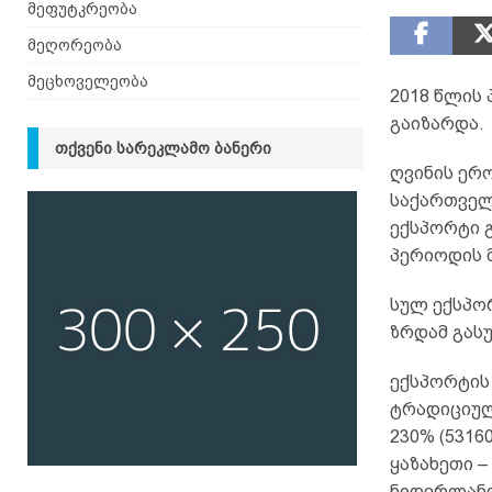
მეფუტკრეობა
მეღორეობა
მეცხოველეობა
2018 წლის
გაიზარდა.
ᲗᲥᲕᲔᲜᲘ ᲡᲐᲠᲔᲙᲚᲐᲛᲝ ᲑᲐᲜᲔᲠᲘ
ღვინის ერო
საქართველო
ექსპორტი 
პერიოდის 
სულ ექსპო
ზრდამ გას
ექსპორტის 
ტრადიციული
230% (5316
ყაზახეთი – 
ნიდერლანდე