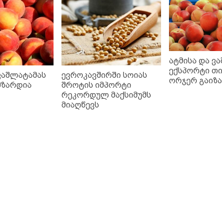
ატმისა და ვ
ექსპორტი თ
ვაშლატამას
ევროკავშირში სოიას
ორჯერ გაიზ
მზარდია
შროტის იმპორტი
რეკორდულ მაქსიმუმს
მიაღწევს