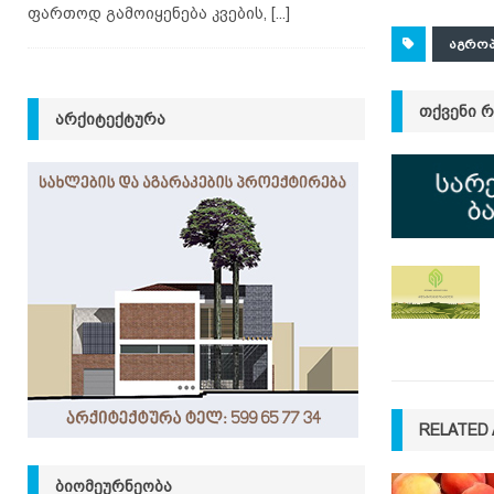
ფართოდ გამოიყენება კვების,
[...]
ᲐᲒᲠᲝᲞ
ᲗᲥᲕᲔᲜᲘ 
ᲐᲠᲥᲘᲢᲔᲥᲢᲣᲠᲐ
RELATED 
ᲑᲘᲝᲛᲔᲣᲠᲜᲔᲝᲑᲐ