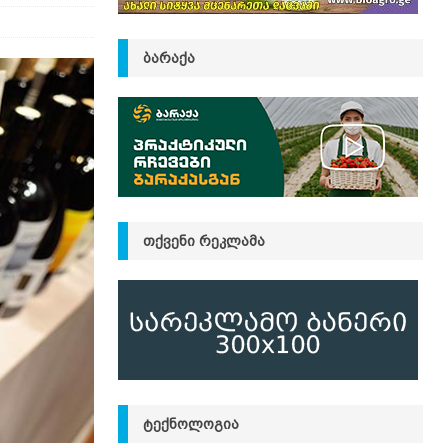
ᲑᲐᲠᲐᲥᲐ
ᲗᲥᲕᲔᲜᲘ ᲠᲔᲙᲚᲐᲛᲐ
ᲢᲔᲥᲜᲝᲚᲝᲒᲘᲐ