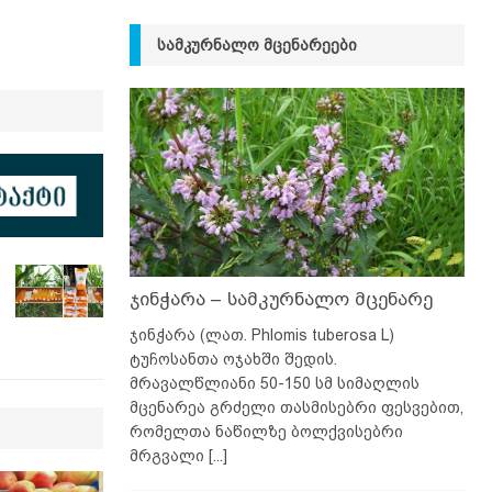
ᲡᲐᲛᲙᲣᲠᲜᲐᲚᲝ ᲛᲪᲔᲜᲐᲠᲔᲔᲑᲘ
ჯინჭარა – სამკურნალო მცენარე
ჯინჭარა (ლათ. Phlomis tuberosa L)
ტუჩოსანთა ოჯახში შედის.
მრავალწლიანი 50-150 სმ სიმაღლის
მცენარეა გრძელი თასმისებრი ფესვებით,
რომელთა ნაწილზე ბოლქვისებრი
მრგვალი
[...]