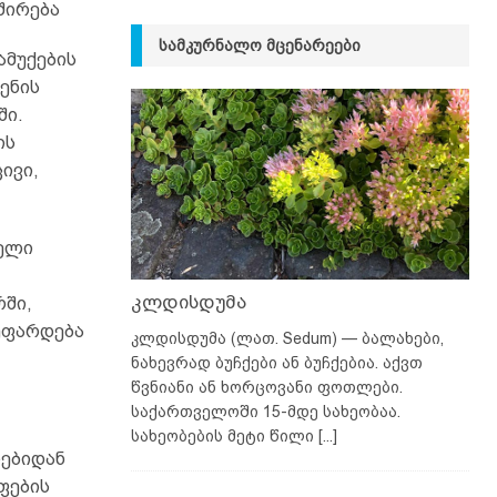
შირება
ᲡᲐᲛᲙᲣᲠᲜᲐᲚᲝ ᲛᲪᲔᲜᲐᲠᲔᲔᲑᲘ
ამუქების
ტენის
ში.
ის
ივი,
ბელი
კლდისდუმა
რში,
შეფარდება
კლდისდუმა (ლათ. Sedum) — ბალახები,
ნახევრად ბუჩქები ან ბუჩქებია. აქვთ
წვნიანი ან ხორცოვანი ფოთლები.
საქართველოში 15-მდე სახეობაა.
სახეობების მეტი წილი
[...]
რებიდან
ფების