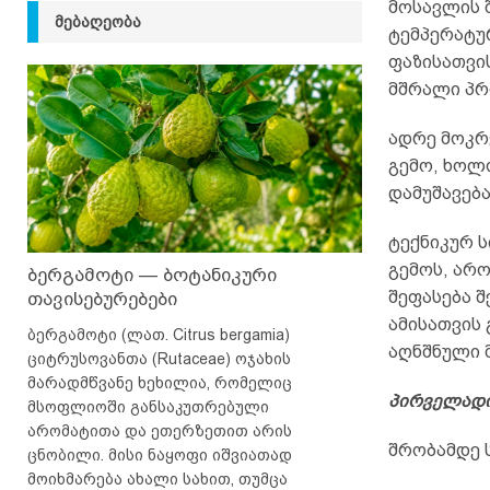
მოსავლის შ
ᲛᲔᲑᲐᲦᲔᲝᲑᲐ
ტემპერატურ
ფაზისათვი
მშრალი პრ
ადრე მოკრე
გემო, ხოლ
დამუშავებ
ტექნიკურ ს
გემოს, არ
ბერგამოტი — ბოტანიკური
შეფასება 
თავისებურებები
ამისათვის
ბერგამოტი (ლათ. Citrus bergamia)
აღნშნული მ
ციტრუსოვანთა (Rutaceae) ოჯახის
მარადმწვანე ხეხილია, რომელიც
პირველადი
მსოფლიოში განსაკუთრებული
არომატითა და ეთერზეთით არის
შრობამდე 
ცნობილი. მისი ნაყოფი იშვიათად
მოიხმარება ახალი სახით, თუმცა