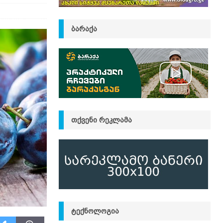
ᲑᲐᲠᲐᲥᲐ
ᲗᲥᲕᲔᲜᲘ ᲠᲔᲙᲚᲐᲛᲐ
ᲢᲔᲥᲜᲝᲚᲝᲒᲘᲐ