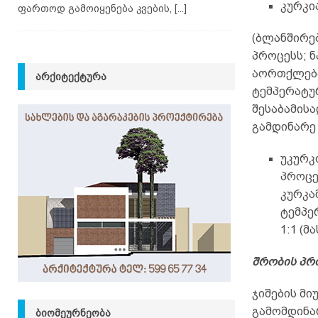
კურკი
ფართოდ გამოიყენება კვების,
[...]
(ბლანშირებ
პროცესს; ნ
აორთქლება
ᲐᲠᲥᲘᲢᲔᲥᲢᲣᲠᲐ
ტემპერატურ
შესაბამისა
გამდინარე
უკურკ
პროცე
კურკა
ტემპე
1:1 (მ
შრობის პრ
ჯიშების მ
გამომდინარ
ᲑᲘᲝᲛᲔᲣᲠᲜᲔᲝᲑᲐ