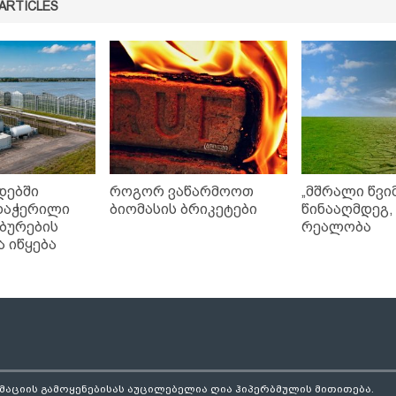
ARTICLES
დებში
როგორ ვაწარმოოთ
„მშრალი წვი
დაჭერილი
ბიომასის ბრიკეტები
წინააღმდეგ,
თბურების
რეალობა
 იწყება
ორმაციის გამოყენებისას აუცილებელია ღია ჰიპერბმულის მითითება.