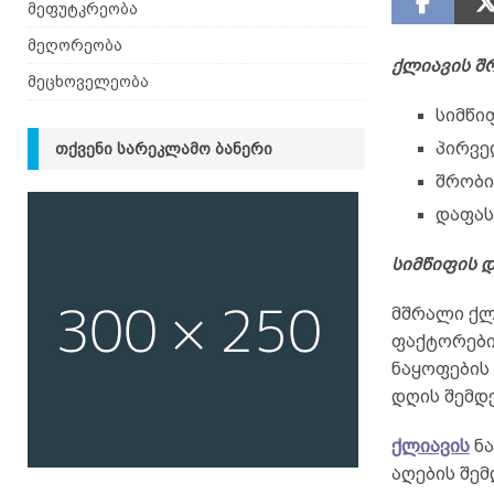
მეფუტკრეობა
მეღორეობა
ქლიავის შ
მეცხოველეობა
სიმწი
პირვე
ᲗᲥᲕᲔᲜᲘ ᲡᲐᲠᲔᲙᲚᲐᲛᲝ ᲑᲐᲜᲔᲠᲘ
შრობი
დაფას
სიმწიფის 
მშრალი ქლ
ფაქტორები
ნაყოფების 
დღის შემდე
ქლიავის
ნა
აღების შემ