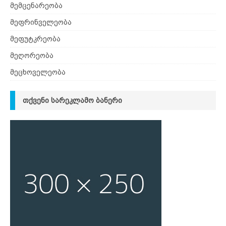
მემცენარეობა
მეფრინველეობა
მეფუტკრეობა
მეღორეობა
მეცხოველეობა
ᲗᲥᲕᲔᲜᲘ ᲡᲐᲠᲔᲙᲚᲐᲛᲝ ᲑᲐᲜᲔᲠᲘ