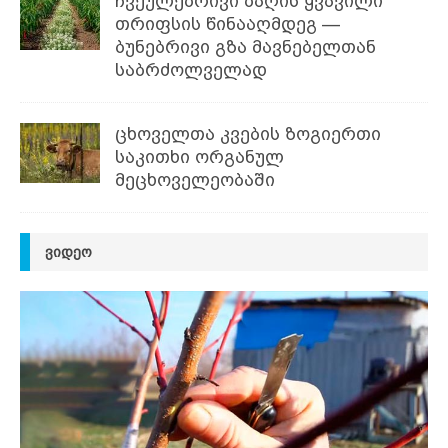
ჩვეულებრივი ბაღის ყვავილი
თრიფსის წინააღმდეგ —
ბუნებრივი გზა მავნებელთან
საბრძოლველად
ცხოველთა კვების ზოგიერთი
საკითხი ორგანულ
მეცხოველეობაში
ᲕᲘᲓᲔᲝ