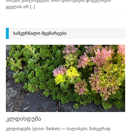
მიწებს უახლოვდება, მისი დაბრუნება ყოველთვის
ყველას არ
[...]
ᲡᲐᲛᲙᲣᲠᲜᲐᲚᲝ ᲛᲪᲔᲜᲐᲠᲔᲔᲑᲘ
კლდისდუმა
კლდისდუმა (ლათ. Sedum) — ბალახები, ნახევრად