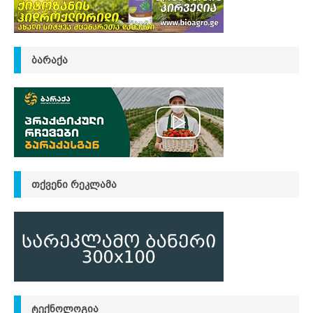
ᲑᲐᲠᲐᲥᲐ
ᲗᲥᲕᲔᲜᲘ ᲠᲔᲙᲚᲐᲛᲐ
ᲢᲔᲥᲜᲝᲚᲝᲒᲘᲐ