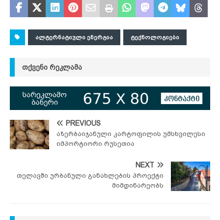
ᲐᲚᲢᲔᲠᲜᲐᲢᲘᲣᲚᲘ ᲔᲜᲔᲠᲒᲘᲐ
ᲢᲔᲥᲜᲝᲚᲝᲒᲘᲔᲑᲘ
ᲗᲥᲕᲔᲜᲘ ᲠᲔᲙᲚᲐᲛᲐ
PREVIOUS
აზერბაიჯანული კარტოფილის უმსხვილესი
იმპორტიორი რუსეთია
NEXT
თელავში ურბანული განახლების პროექტი
მიმდინარეობს