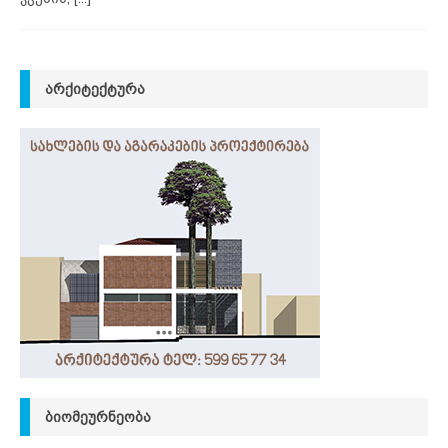
ᲐᲠᲥᲘᲢᲔᲥᲢᲣᲠᲐ
ᲑᲘᲝᲛᲔᲣᲠᲜᲔᲝᲑᲐ