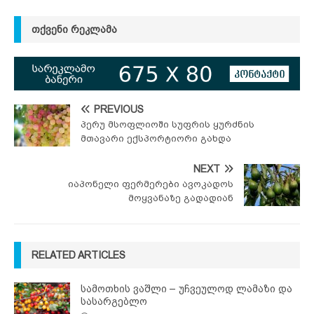
ᲗᲥᲕᲔᲜᲘ ᲠᲔᲙᲚᲐᲛᲐ
PREVIOUS
პერუ მსოფლიოში სუფრის ყურძნის
მთავარი ექსპორტიორი გახდა
NEXT
იაპონელი ფერმერები ავოკადოს
მოყვანაზე გადადიან
RELATED ARTICLES
სამოთხის ვაშლი – უჩვეულოდ ლამაზი და
სასარგებლო