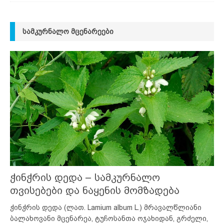
ᲡᲐᲛᲙᲣᲠᲜᲐᲚᲝ ᲛᲪᲔᲜᲐᲠᲔᲔᲑᲘ
ჭინჭრის დედა – სამკურნალო
თვისებები და ნაყენის მომზადება
ჭინჭრის დედა (ლათ. Lamium album L.) მრავალწლიანი
ბალახოვანი მცენარეა, ტუჩოსანთა ოჯახიდან, გრძელი,