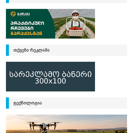
ᲗᲥᲕᲔᲜᲘ ᲠᲔᲙᲚᲐᲛᲐ
ᲢᲔᲥᲜᲝᲚᲝᲒᲘᲐ