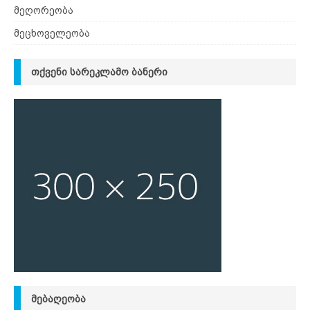
მეღორეობა
მეცხოველეობა
ᲗᲥᲕᲔᲜᲘ ᲡᲐᲠᲔᲙᲚᲐᲛᲝ ᲑᲐᲜᲔᲠᲘ
ᲛᲔᲑᲐᲦᲔᲝᲑᲐ