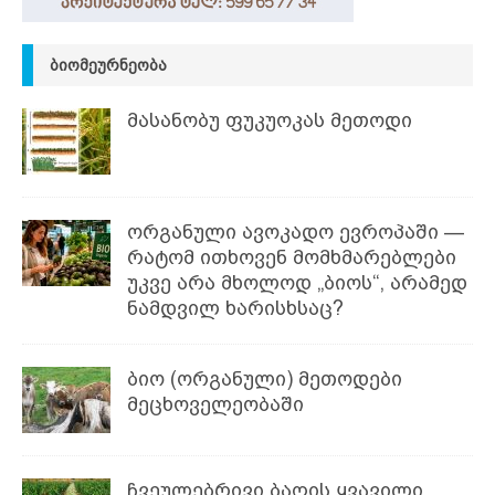
ᲑᲘᲝᲛᲔᲣᲠᲜᲔᲝᲑᲐ
მასანობუ ფუკუოკას მეთოდი
ორგანული ავოკადო ევროპაში —
რატომ ითხოვენ მომხმარებლები
უკვე არა მხოლოდ „ბიოს“, არამედ
ნამდვილ ხარისხსაც?
ბიო (ორგანული) მეთოდები
მეცხოველეობაში
ჩვეულებრივი ბაღის ყვავილი