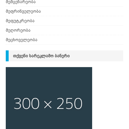
მემცენარეობა
მეფრინველეობა
მეფუტკრეობა
მეღორეობა
მეცხოველეობა
ᲗᲥᲕᲔᲜᲘ ᲡᲐᲠᲔᲙᲚᲐᲛᲝ ᲑᲐᲜᲔᲠᲘ