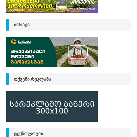
ᲑᲐᲠᲐᲥᲐ
ᲗᲥᲕᲔᲜᲘ ᲠᲔᲙᲚᲐᲛᲐ
ᲢᲔᲥᲜᲝᲚᲝᲒᲘᲐ