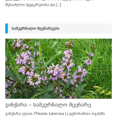
შესაძლოა ფუტკრებისა და
[...]
ᲡᲐᲛᲙᲣᲠᲜᲐᲚᲝ ᲛᲪᲔᲜᲐᲠᲔᲔᲑᲘ
ჯინჭარა – სამკურნალო მცენარე
ჯინჭარა (ლათ. Phlomis tuberosa L) ტუჩოსანთა ოჯახში