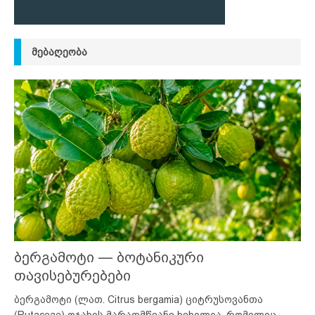
ᲛᲔᲑᲐᲦᲔᲝᲑᲐ
ბერგამოტი — ბოტანიკური
თავისებურებები
ბერგამოტი (ლათ. Citrus bergamia) ციტრუსოვანთა
(Rutaceae) ოჯახის მარადმწვანე ხეხილია, რომელიც