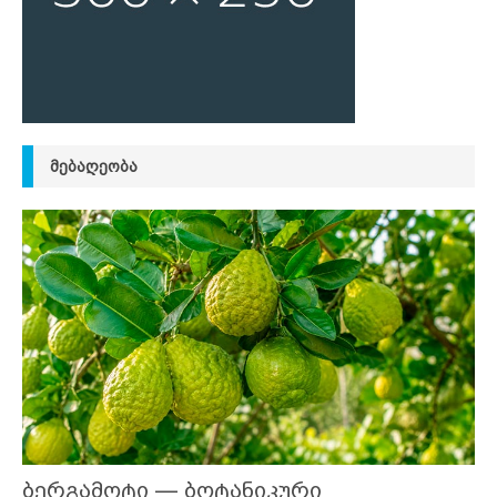
ᲛᲔᲑᲐᲦᲔᲝᲑᲐ
ბერგამოტი — ბოტანიკური