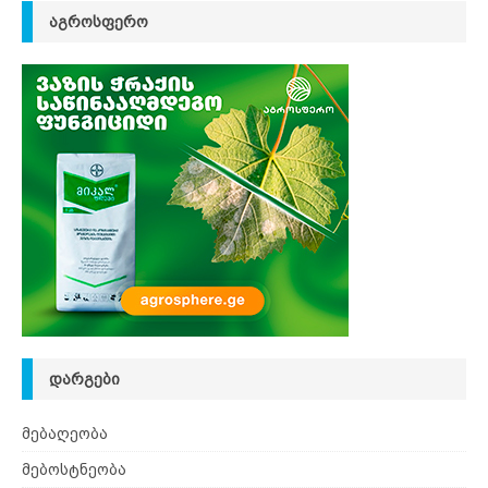
ᲐᲒᲠᲝᲡᲤᲔᲠᲝ
ᲓᲐᲠᲒᲔᲑᲘ
მებაღეობა
მებოსტნეობა