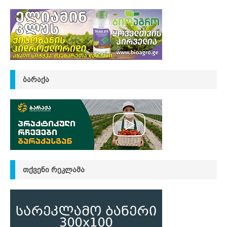
ᲑᲐᲠᲐᲥᲐ
ᲗᲥᲕᲔᲜᲘ ᲠᲔᲙᲚᲐᲛᲐ