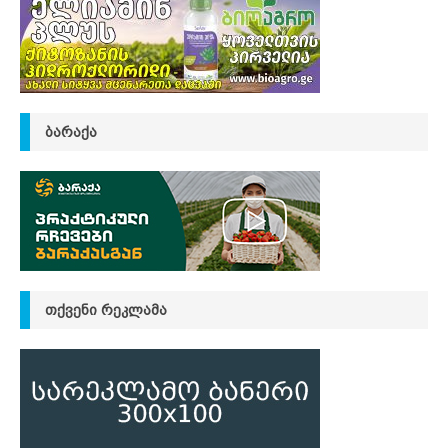
ᲑᲐᲠᲐᲥᲐ
ᲗᲥᲕᲔᲜᲘ ᲠᲔᲙᲚᲐᲛᲐ