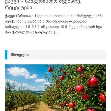
ქაცვი – სამკურნალო მცენარე,
რეცეპტები
ქაცვი (Облепиха, Hippophae rhamnoides) ხშირტოტებიანი
ბუჩქოვანი მცენარეა ფშატისებრთა ოჯახიდან.
სიმაღლით 1,5-3,5 მ, იშვიათად 10 მ-მდე სიმაღლის ხეა.
მას ქართლში კატაფშატას,
[...]
ᲛᲡᲝᲤᲚᲘᲝ