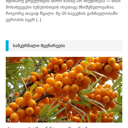
მდინარე ყოველთვის სწორ ხაზზე არ მიედინება — მისი
მოსახვევები ბუნებისთვის ისეთივე მნიშვნელოვანია,
როგორც თავად წყალი. მე-20 საუკუნის განმავლობაში
ევროპის ბევრ
[...]
ᲡᲐᲛᲙᲣᲠᲜᲐᲚᲝ ᲛᲪᲔᲜᲐᲠᲔᲔᲑᲘ