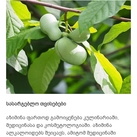
სასარგებლო თვისებები
აზიმინა ფართოდ გამოიყენება კულინარიაში,
მედიცინასა და კოსმეტოლოგიაში. აზიმინა
ალკალოიდებს შეიცავს, ამიტომ მედიცინაში