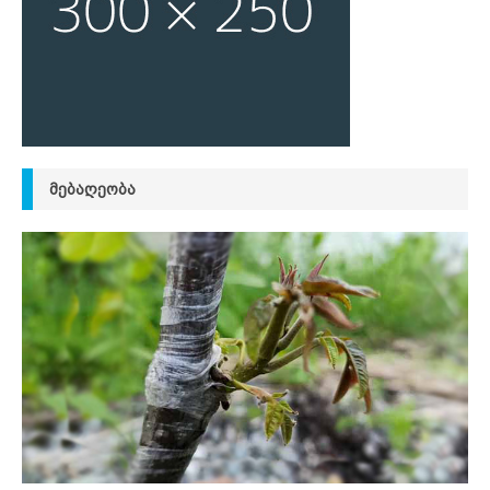
ᲛᲔᲑᲐᲦᲔᲝᲑᲐ