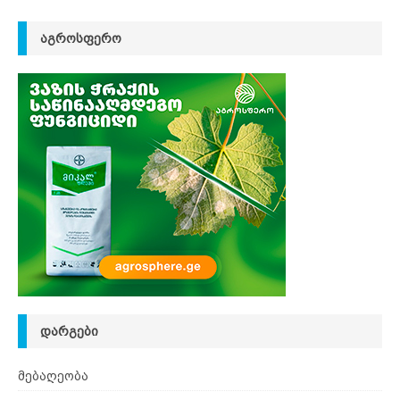
ᲐᲒᲠᲝᲡᲤᲔᲠᲝ
ᲓᲐᲠᲒᲔᲑᲘ
მებაღეობა