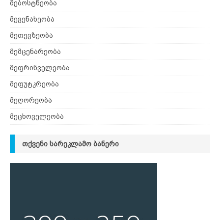
მებოსტნეობა
მევენახეობა
მეთევზეობა
მემცენარეობა
მეფრინველეობა
მეფუტკრეობა
მეღორეობა
მეცხოველეობა
ᲗᲥᲕᲔᲜᲘ ᲡᲐᲠᲔᲙᲚᲐᲛᲝ ᲑᲐᲜᲔᲠᲘ