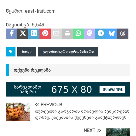
წყარო: east-fruit.com
წაკითხვა:
9,549
ᲑᲐᲦᲘ
ᲒᲚᲝᲑᲐᲚᲣᲠᲘ ᲐᲒᲠᲝᲑᲐᲖᲐᲠᲘ
ᲗᲥᲕᲔᲜᲘ ᲠᲔᲙᲚᲐᲛᲐ
PREVIOUS
თურქეთში გარგარის მოსავლის შემცირების
ფონზე, კავკასიის ქვეყნები გააქტიურდნენ
NEXT