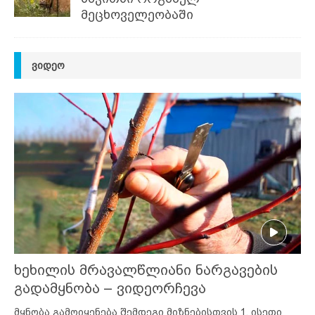
მეცხოველეობაში
ᲕᲘᲓᲔᲝ
ხეხილის მრავალწლიანი ნარგავების
გადამყნობა – ვიდეორჩევა
მყნობა გამოიყენება შემდეგი მიზნებისთვის 1. ისეთი