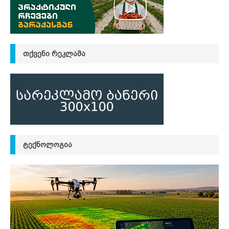
ᲗᲥᲕᲔᲜᲘ ᲠᲔᲙᲚᲐᲛᲐ
ᲢᲔᲥᲜᲝᲚᲝᲒᲘᲐ