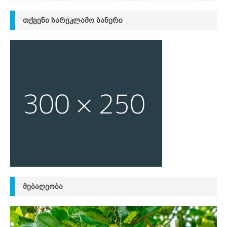
ᲗᲥᲕᲔᲜᲘ ᲡᲐᲠᲔᲙᲚᲐᲛᲝ ᲑᲐᲜᲔᲠᲘ
ᲛᲔᲑᲐᲦᲔᲝᲑᲐ