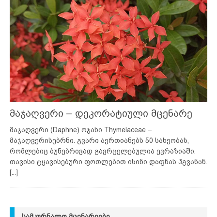
მაჯაღვერი – დეკორატიული მცენარე
მაჯაღვერი (Daphne) ოჯახი Thymelaceae –
მაჯაღვერისებრნი. გვარი აერთიანებს 50 სახეობას,
რომლებიც ბუნებრივად გავრცელებულია ევრაზიაში.
თავისი ტყავისებური ფოთლებით ისინი დაფნას ჰგვანან.
[...]
ᲡᲐᲛᲙᲣᲠᲜᲐᲚᲝ ᲛᲪᲔᲜᲐᲠᲔᲔᲑᲘ