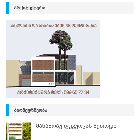
ᲐᲠᲥᲘᲢᲔᲥᲢᲣᲠᲐ
ᲑᲘᲝᲛᲔᲣᲠᲜᲔᲝᲑᲐ
მასანობუ ფუკუოკას მეთოდი