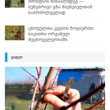
თრიფსის წინააღმდეგ —
ბუნებრივი გზა მავნებელთან
საბრძოლველად
ცხოველთა კვების ზოგიერთი
საკითხი ორგანულ
მეცხოველეობაში
ᲕᲘᲓᲔᲝ