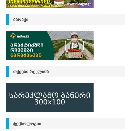
ᲑᲐᲠᲐᲥᲐ
ᲗᲥᲕᲔᲜᲘ ᲠᲔᲙᲚᲐᲛᲐ
ᲢᲔᲥᲜᲝᲚᲝᲒᲘᲐ