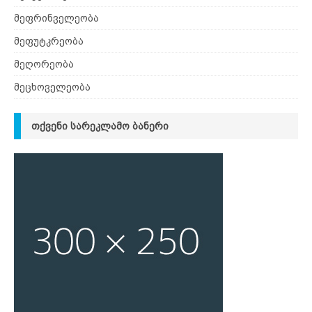
მეფრინველეობა
მეფუტკრეობა
მეღორეობა
მეცხოველეობა
ᲗᲥᲕᲔᲜᲘ ᲡᲐᲠᲔᲙᲚᲐᲛᲝ ᲑᲐᲜᲔᲠᲘ