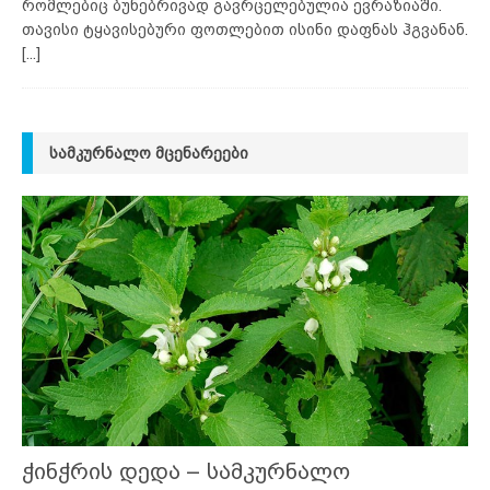
რომლებიც ბუნებრივად გავრცელებულია ევრაზიაში.
თავისი ტყავისებური ფოთლებით ისინი დაფნას ჰგვანან.
[...]
ᲡᲐᲛᲙᲣᲠᲜᲐᲚᲝ ᲛᲪᲔᲜᲐᲠᲔᲔᲑᲘ
ჭინჭრის დედა – სამკურნალო