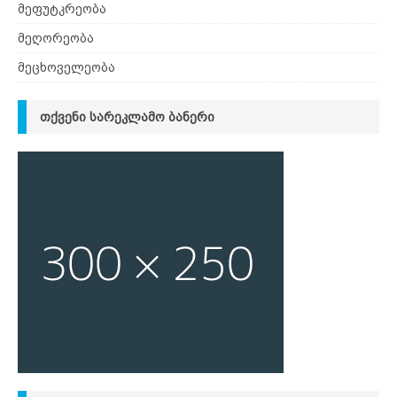
მეფუტკრეობა
მეღორეობა
მეცხოველეობა
ᲗᲥᲕᲔᲜᲘ ᲡᲐᲠᲔᲙᲚᲐᲛᲝ ᲑᲐᲜᲔᲠᲘ