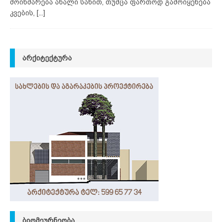
მოიხმარება ახალი სახით, თუმცა ფართოდ გამოიყენება
კვების,
[...]
ᲐᲠᲥᲘᲢᲔᲥᲢᲣᲠᲐ
ᲑᲘᲝᲛᲔᲣᲠᲜᲔᲝᲑᲐ