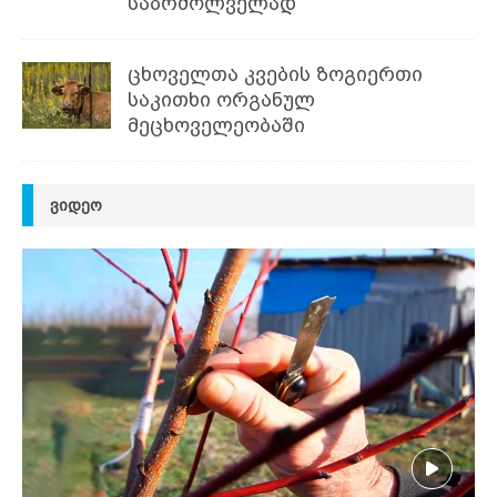
საბრძოლველად
ცხოველთა კვების ზოგიერთი
საკითხი ორგანულ
მეცხოველეობაში
ᲕᲘᲓᲔᲝ