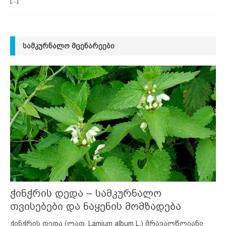
[...]
ᲡᲐᲛᲙᲣᲠᲜᲐᲚᲝ ᲛᲪᲔᲜᲐᲠᲔᲔᲑᲘ
ჭინჭრის დედა – სამკურნალო
თვისებები და ნაყენის მომზადება
ჭინჭრის დედა (ლათ. Lamium album L.) მრავალწლიანი