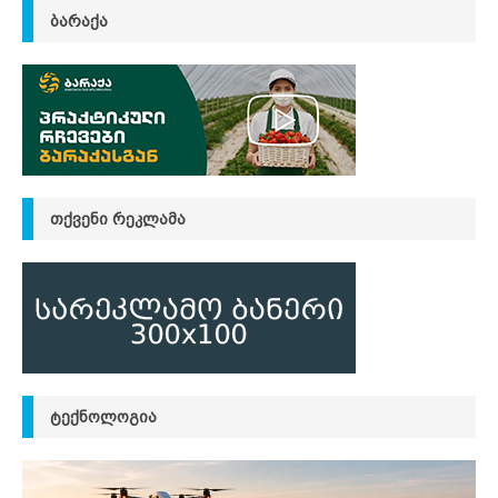
ᲑᲐᲠᲐᲥᲐ
ᲗᲥᲕᲔᲜᲘ ᲠᲔᲙᲚᲐᲛᲐ
ᲢᲔᲥᲜᲝᲚᲝᲒᲘᲐ