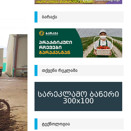
ᲑᲐᲠᲐᲥᲐ
ᲗᲥᲕᲔᲜᲘ ᲠᲔᲙᲚᲐᲛᲐ
ᲢᲔᲥᲜᲝᲚᲝᲒᲘᲐ