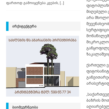
ფართოდ გამოიყენება კვების,
[...]
ფიტოპლაზმ
მიღებული ც
არა მხოლო
მევენახეო
ᲐᲠᲥᲘᲢᲔᲥᲢᲣᲠᲐ
სერტიფიცირ
მონაწილემ
მიკროკლონ
განყოფილე
ზაკალაშვი
ქართული ვ
ფიტოსანიტ
განვითარე
არასერტიფ
„საქართველ
ბაზრის მო
აღიარებულ
ᲑᲘᲝᲛᲔᲣᲠᲜᲔᲝᲑᲐ