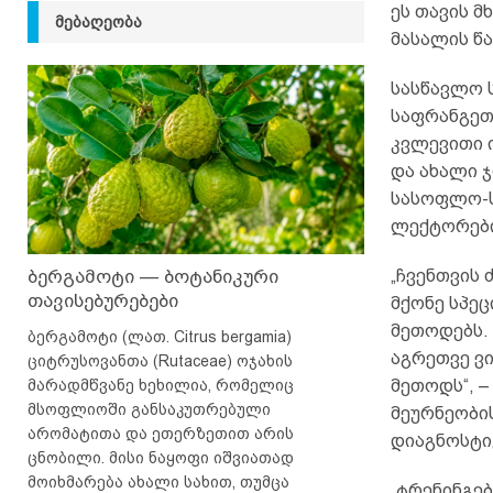
ეს თავის მ
ᲛᲔᲑᲐᲦᲔᲝᲑᲐ
მასალის წა
სასწავლო 
საფრანგეთ
კვლევითი 
და ახალი ჯ
სასოფლო-სა
ლექტორებ
ბერგამოტი — ბოტანიკური
„ჩვენთვის
თავისებურებები
მქონე სპეც
მეთოდებს. 
ბერგამოტი (ლათ. Citrus bergamia)
აგრეთვე ვი
ციტრუსოვანთა (Rutaceae) ოჯახის
მარადმწვანე ხეხილია, რომელიც
მეთოდს“, 
მსოფლიოში განსაკუთრებული
მეურნეობი
არომატითა და ეთერზეთით არის
დიაგნოსტი
ცნობილი. მისი ნაყოფი იშვიათად
მოიხმარება ახალი სახით, თუმცა
„ტრენინგებ