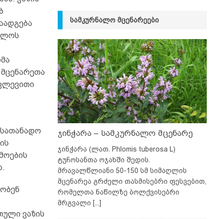
ბ
ᲡᲐᲛᲙᲣᲠᲜᲐᲚᲝ ᲛᲪᲔᲜᲐᲠᲔᲔᲑᲘ
წაადგება
ელოს
თმა
 მცენარეთა
კვლევითი
 სათანადო
ჯინჭარა – სამკურნალო მცენარე
ის
ჯინჭარა (ლათ. Phlomis tuberosa L)
მოების
ტუჩოსანთა ოჯახში შედის.
ს.
მრავალწლიანი 50-150 სმ სიმაღლის
მცენარეა გრძელი თასმისებრი ფესვებით,
ხობენ
რომელთა ნაწილზე ბოლქვისებრი
მრგვალი
[...]
თული ვაზის