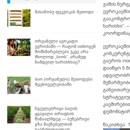
ჯიშის ნერგ
ევროკავში
მასანობუ ფუკუოკას მეთოდი
გააკონტრო
ხარისხი“, 
კოორდინა
ორგანული ავოკადო
ევროკავში
ევროპაში — რატომ ითხოვენ
მომხმარებლები უკვე არა
კონკურენტ
მხოლოდ „ბიოს“, არამედ
გაეროს ოთ
ნამდვილ ხარისხსაც?
დაიწყო 5 მ
ადგილობრი
ბიო (ორგანული) მეთოდები
მეწარმეობი
მეცხოველეობაში
განვითარე
სტრატეგიუ
კავშირებით
ჩვეულებრივი ბაღის
დემონსტირ
ყვავილი თრიფსის
წინააღმდეგ — ბუნებრივი
გზა მავნებელთან
წაკითხვა:
1
საბრძოლველად