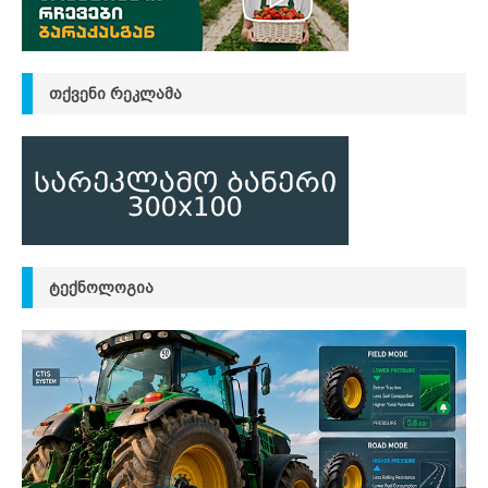
ᲗᲥᲕᲔᲜᲘ ᲠᲔᲙᲚᲐᲛᲐ
ᲢᲔᲥᲜᲝᲚᲝᲒᲘᲐ