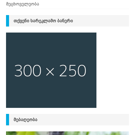
მეცხოველეობა
ᲗᲥᲕᲔᲜᲘ ᲡᲐᲠᲔᲙᲚᲐᲛᲝ ᲑᲐᲜᲔᲠᲘ
ᲛᲔᲑᲐᲦᲔᲝᲑᲐ