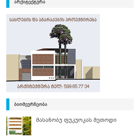
ᲐᲠᲥᲘᲢᲔᲥᲢᲣᲠᲐ
ᲑᲘᲝᲛᲔᲣᲠᲜᲔᲝᲑᲐ
მასანობუ ფუკუოკას მეთოდი