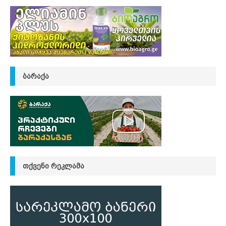
ᲑᲐᲠᲐᲥᲐ
ᲗᲥᲕᲔᲜᲘ ᲠᲔᲙᲚᲐᲛᲐ