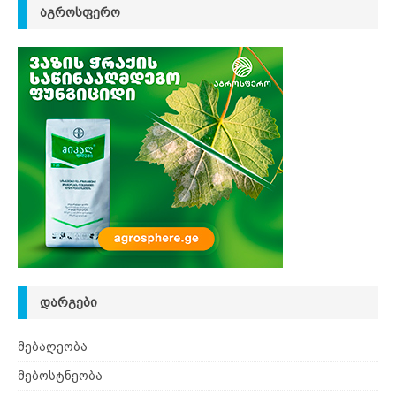
ᲐᲒᲠᲝᲡᲤᲔᲠᲝ
ᲓᲐᲠᲒᲔᲑᲘ
მებაღეობა
მებოსტნეობა