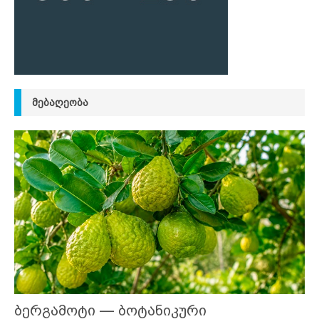
ᲛᲔᲑᲐᲦᲔᲝᲑᲐ
ბერგამოტი — ბოტანიკური