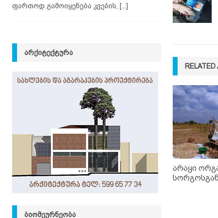
ფართოდ გამოიყენება კვების,
[...]
ᲐᲠᲥᲘᲢᲔᲥᲢᲣᲠᲐ
RELATED 
არაყი ორგ
სორგოსგა
ᲑᲘᲝᲛᲔᲣᲠᲜᲔᲝᲑᲐ