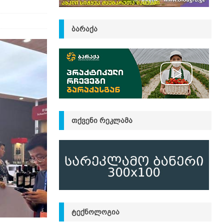
ᲑᲐᲠᲐᲥᲐ
ᲗᲥᲕᲔᲜᲘ ᲠᲔᲙᲚᲐᲛᲐ
ᲢᲔᲥᲜᲝᲚᲝᲒᲘᲐ