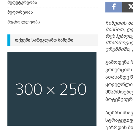
მეფუტკრეობა
მეღორეობა
მეცხოველეობა
ჩინეთის ბ
მიზნით, ღ
რესპუბლი
ᲗᲥᲕᲔᲜᲘ ᲡᲐᲠᲔᲙᲚᲐᲛᲝ ᲑᲐᲜᲔᲠᲘ
მწარმოებე
ურუმჩიში, 
გამოფენა 
კომერციის 
ათასამდე 
ყოველწლიუ
მწარმოებლ
პოტენციურ
აღსანიშნა
სტრატეგიუ
გაზრდის მ