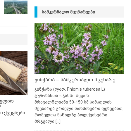
ᲡᲐᲛᲙᲣᲠᲜᲐᲚᲝ ᲛᲪᲔᲜᲐᲠᲔᲔᲑᲘ
ჯინჭარა – სამკურნალო მცენარე
ჯინჭარა (ლათ. Phlomis tuberosa L)
ტუჩოსანთა ოჯახში შედის.
ოფლიო
მრავალწლიანი 50-150 სმ სიმაღლის
P
მცენარეა გრძელი თასმისებრი ფესვებით,
 ქვეყნები
რომელთა ნაწილზე ბოლქვისებრი
მრგვალი
[...]