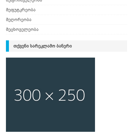
მეფრინველეობა
მეფუტკრეობა
მეღორეობა
მეცხოველეობა
ᲗᲥᲕᲔᲜᲘ ᲡᲐᲠᲔᲙᲚᲐᲛᲝ ᲑᲐᲜᲔᲠᲘ