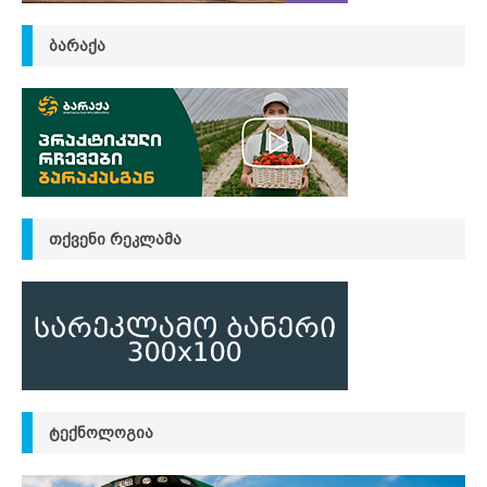
ᲑᲐᲠᲐᲥᲐ
ᲗᲥᲕᲔᲜᲘ ᲠᲔᲙᲚᲐᲛᲐ
ᲢᲔᲥᲜᲝᲚᲝᲒᲘᲐ