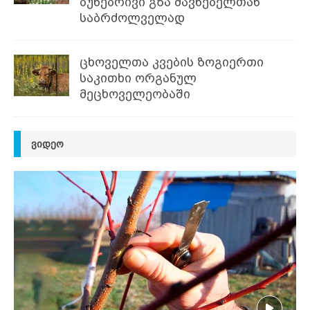
ბუნებრივი გზა მავნებელთან
საბრძოლველად
ცხოველთა კვების ზოგიერთი
საკითხი ორგანულ
მეცხოველეობაში
ᲕᲘᲓᲔᲝ