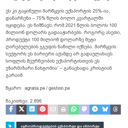
ეს კი გაყინული მარწყვის ექსპორტის 25%-ია,
დანარჩენი – 75% წლის ბოლო კვარტალში
იყიდება. ეს ნიშნავს, რომ 2021 წლის ბოლოს 100
მილიონ დოლარს გადააჭარბებს. როგორც ასეთი,
პროდუქტი 100 მილიონ დოლარზე მეტი
ღირებულების ჯგუფის ნაწილი იქნება. მარწყვის
სექტორს ეს ბარიერი აქამდე არ გადაულახავს.
სოფლის მეურნეობის ექსპორტისთვის ეს
უზარმაზარი ნახტომია“ – განაცხადა კრისტიან
გარაიმ.
წყარო: agraria.pe / gestion.pe
წაკითხვა:
2,896
ᲐᲒᲠᲝᲞᲠᲝᲓᲣᲥᲢᲔᲑᲘᲡ ᲔᲥᲡᲞᲝᲠᲢᲘ ᲓᲐ ᲘᲛᲞᲝᲠᲢᲘ