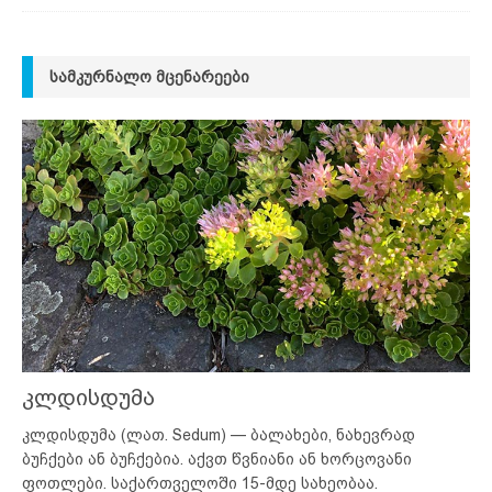
ᲡᲐᲛᲙᲣᲠᲜᲐᲚᲝ ᲛᲪᲔᲜᲐᲠᲔᲔᲑᲘ
კლდისდუმა
კლდისდუმა (ლათ. Sedum) — ბალახები, ნახევრად
ბუჩქები ან ბუჩქებია. აქვთ წვნიანი ან ხორცოვანი
ფოთლები. საქართველოში 15-მდე სახეობაა.