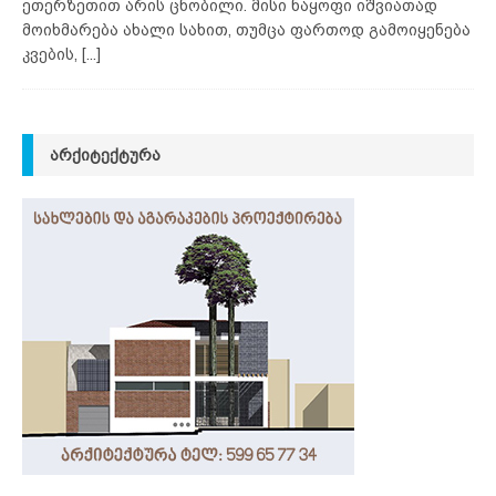
ეთერზეთით არის ცნობილი. მისი ნაყოფი იშვიათად
მოიხმარება ახალი სახით, თუმცა ფართოდ გამოიყენება
კვების,
[...]
ᲐᲠᲥᲘᲢᲔᲥᲢᲣᲠᲐ