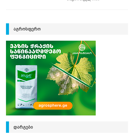
ᲐᲒᲠᲝᲡᲤᲔᲠᲝ
ᲓᲐᲠᲒᲔᲑᲘ