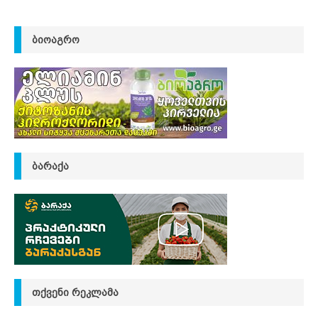
ᲑᲘᲝᲐᲒᲠᲝ
ᲑᲐᲠᲐᲥᲐ
ᲗᲥᲕᲔᲜᲘ ᲠᲔᲙᲚᲐᲛᲐ