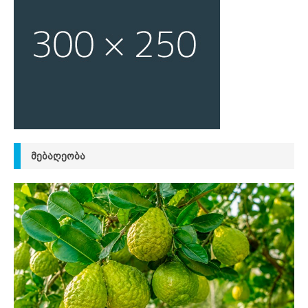
ᲛᲔᲑᲐᲦᲔᲝᲑᲐ