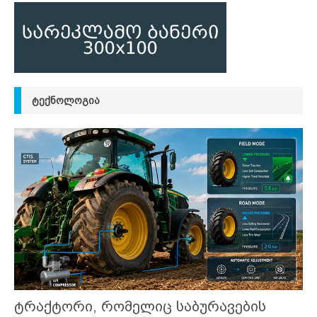
ᲢᲔᲥᲜᲝᲚᲝᲒᲘᲐ
ტრაქტორი, რომელიც საბურავების