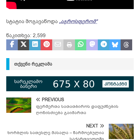
სტატია მოგავაწოდა
„აგროსფერომ“
წაკითხვა:
2,599
ᲗᲥᲕᲔᲜᲘ ᲠᲔᲙᲚᲐᲛᲐ
PREVIOUS
ფერმერთა სათათბიროს დაფუძნების
ღონისძიება გაიმართა
NEXT
ხორბლის სათესლე მასალა – წარმოებულია
საქართველოში