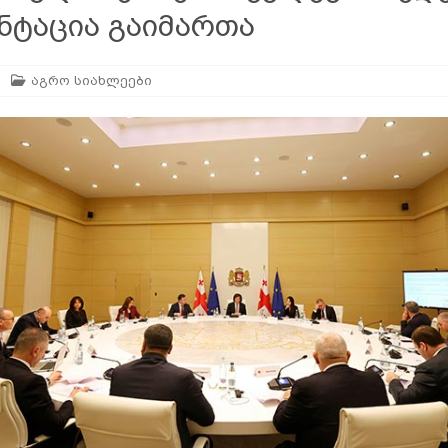
ნტაცია გაიმართა
ან
ᲛᲔᲪᲮᲝᲕᲔᲚᲔᲝᲑᲐ
აგრო სიახლეები