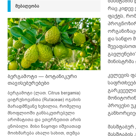
მასშტაბის
ᲛᲔᲑᲐᲦᲔᲝᲑᲐ
რაც კიდევ 
ფაქტს, რო
პროგნოზი
ორგანიზაც
და სანდო მ
შევაფასოთ
გავლენები“
მინისტრმა
კვლევის ფა
ბერგამოტი — ბოტანიკური
თავისებურებები
საფრთხეებ
გარკვეული
ბერგამოტი (ლათ. Citrus bergamia)
მონიტორინგ
ციტრუსოვანთა (Rutaceae) ოჯახის
პროცესი უ
მარადმწვანე ხეხილია, რომელიც
მსოფლიოში განსაკუთრებული
განხორციე
არომატითა და ეთერზეთით არის
ცნობილი. მისი ნაყოფი იშვიათად
მასშტაბურ
მოიხმარება ახალი სახით, თუმცა
მასშტაბის