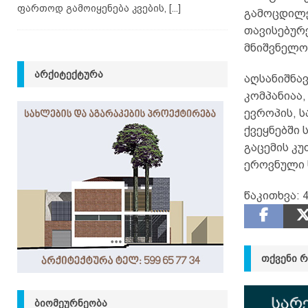
ფართოდ გამოიყენება კვების,
[...]
გამოცდილე
თავისებურ
მნიშვნელობ
ᲐᲠᲥᲘᲢᲔᲥᲢᲣᲠᲐ
აღსანიშნა
კომპანიაა
ევროპის, ს
ქვეყნებში 
გაცემის კუ
ეროვნული 
წაკითხვა:
ᲗᲥᲕᲔᲜᲘ 
ᲑᲘᲝᲛᲔᲣᲠᲜᲔᲝᲑᲐ