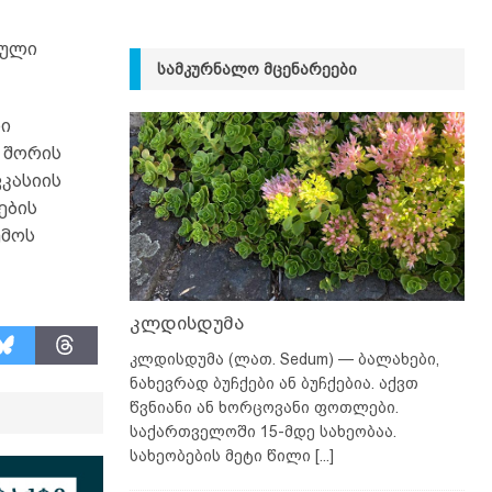
ბული
ᲡᲐᲛᲙᲣᲠᲜᲐᲚᲝ ᲛᲪᲔᲜᲐᲠᲔᲔᲑᲘ
ლი
 შორის
ვკასიის
ების
ემოს
კლდისდუმა
კლდისდუმა (ლათ. Sedum) — ბალახები,
ნახევრად ბუჩქები ან ბუჩქებია. აქვთ
წვნიანი ან ხორცოვანი ფოთლები.
საქართველოში 15-მდე სახეობაა.
სახეობების მეტი წილი
[...]