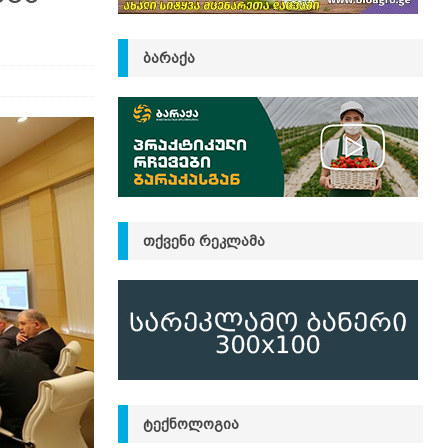
ᲑᲐᲠᲐᲥᲐ
ᲗᲥᲕᲔᲜᲘ ᲠᲔᲙᲚᲐᲛᲐ
ᲢᲔᲥᲜᲝᲚᲝᲒᲘᲐ